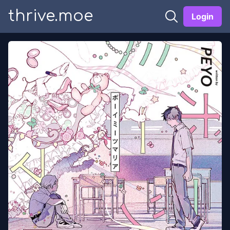
thrive.moe
Login