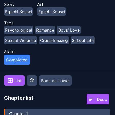
atas panggung, Taiga jatuh jungkir balik dan mengakui
Story
Art
perasaannya padanya dan secara tragis ditembak
Eguchi Kousei
Eguchi Kousei
jatuh. Dan yang mengejutkannya, wanita cantik itu
sebenarnya adalah anak laki-laki yang cantik…
Tags
Psychological
Romance
Boys' Love
Sexual Violence
Crossdressing
School Life
Status
Completed
star
add_box
List
Baca dari awal
Chapter list
sort
Desc
Chapter
1