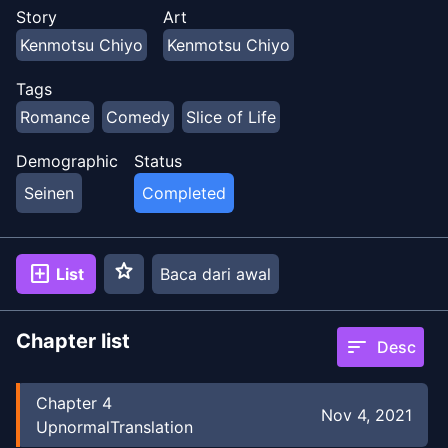
membuka wisma. Perbedaan usia 15 tahun yang luar
Story
Art
biasa terletak di antara mereka. Dia tidak memiliki
Kenmotsu Chiyo
Kenmotsu Chiyo
kelembutan, dia tidak dapat diandalkan sama
sekali...Namun, kata-katanya selalu berhasil membuat
Tags
jantungnya berdebar kencang, wajahnya memerah.
Romance
Comedy
Slice of Life
Demographic
Status
Seinen
Completed
star
add_box
List
Baca dari awal
Chapter list
sort
Desc
Chapter
4
Nov 4, 2021
UpnormalTranslation