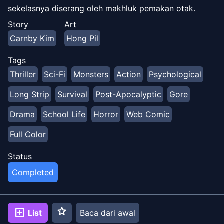
sekelasnya diserang oleh makhluk pemakan otak.
Sekarang, satu-satunya hal yang menghalangi pesta
Story
Art
rakus mereka adalah anak laki-laki dengan senapan.
Carnby Kim
Hong Pil
Tags
Thriller
Sci-Fi
Monsters
Action
Psychological
Long Strip
Survival
Post-Apocalyptic
Gore
Drama
School Life
Horror
Web Comic
Full Color
Status
Completed
star
add_box
List
Baca dari awal