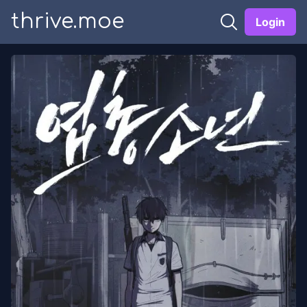
thrive.moe
Login