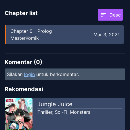
Chapter list
sort
Desc
Chapter
0
-
Prolog
Mar 3, 2021
MasterKomik
Komentar (
0
)
Silakan
login
untuk berkomentar.
Rekomendasi
Jungle Juice
Thriller
,
Sci-Fi
,
Monsters