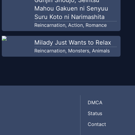
Gunjin Shoujo, Seiritsu
Mahou Gakuen ni Senyuu
Suru Koto ni Narimashita
Reincarnation
,
Action
,
Romance
Milady Just Wants to Relax
Reincarnation
,
Monsters
,
Animals
DMCA
Status
Contact