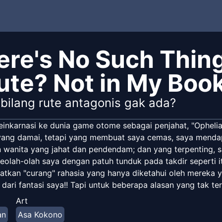
ere's No Such Thing
ute? Not in My Book
 bilang rute antagonis gak ada?
einkarnasi ke dunia game otome sebagai penjahat, "Ophelia
yang damai, tetapi yang membuat saya cemas, saya mendapa
 wanita yang jahat dan pendendam; dan yang terpenting, sa
eolah-olah saya dengan patuh tunduk pada takdir seperti itu
tkan "curang" rahasia yang hanya diketahui oleh mereka 
 dari fantasi saya!! Tapi untuk beberapa alasan yang tak 
aripada di cerita aslinya…?
Art
an
Asa Kokono