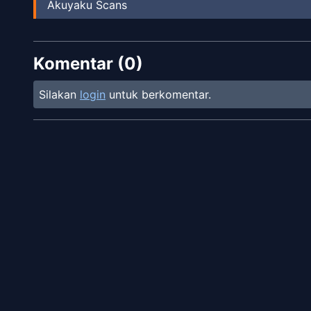
Akuyaku Scans
Komentar (
0
)
Silakan
login
untuk berkomentar.