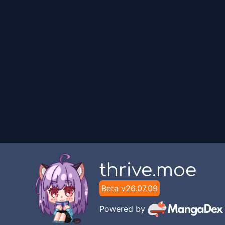
thrive.moe
Beta v
26.07.09
Powered by