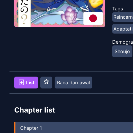
Tags
Reincarn
Adaptat
Demogra
Shoujo
star
add_box
List
Baca dari awal
Chapter list
Chapter
1