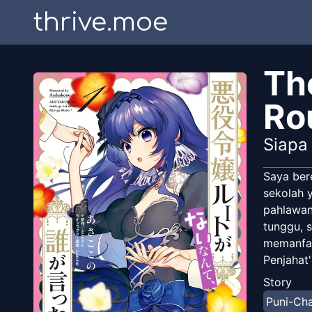
thrive.moe
Th
Ro
Siapa
Saya ber
sekolah 
pahlawan
tunggu, s
memanfaa
Penjahat'
agresif d
Story
Puni-Ch