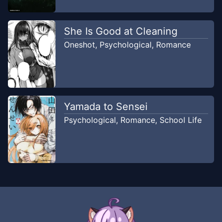
Chapter
46
Nov 7, 2023
She Is Good at Cleaning
Lepoy TL
Oneshot
,
Psychological
,
Romance
Chapter
45
Nov 7, 2023
Lepoy TL
Chapter
44
Yamada to Sensei
Nov 7, 2023
Lepoy TL
Psychological
,
Romance
,
School Life
Chapter
43
Nov 7, 2023
Lepoy TL
Chapter
42
Nov 7, 2023
Lepoy TL
Chapter
41