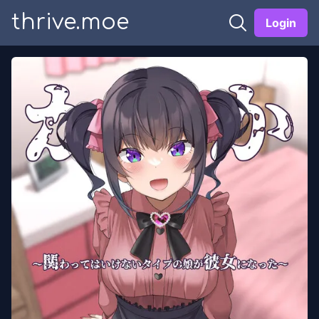
thrive.moe
Login