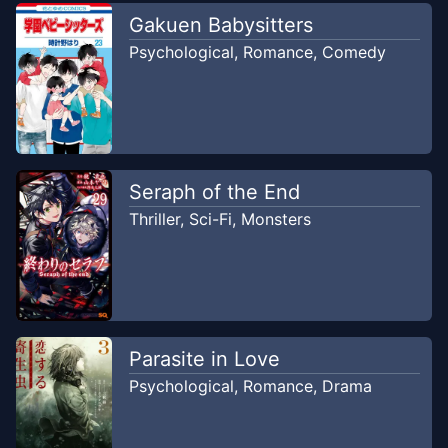
Chapter
52
Gakuen Babysitters
Nov 7, 2023
Lepoy TL
Psychological
,
Romance
,
Comedy
Chapter
51
Nov 7, 2023
Lepoy TL
Chapter
50
Nov 7, 2023
Seraph of the End
Lepoy TL
Thriller
,
Sci-Fi
,
Monsters
Chapter
49
Nov 7, 2023
Lepoy TL
Chapter
48
Nov 7, 2023
Parasite in Love
Lepoy TL
Psychological
,
Romance
,
Drama
Chapter
47
Nov 7, 2023
Lepoy TL