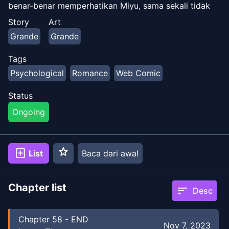
benar-benar memperhatikan Miyu, sama sekali tidak
menyadari niatnya. Namun, ada sesuatu yang berbeda
Story
Art
pada dirinya yang membuat Miyu tidak dapat
Grande
Grande
menjalankan rencananya yang biasa...
Tags
Psychological
Romance
Web Comic
Status
Ongoing
star
add_box
List
Baca dari awal
Chapter list
sort
Desc
Chapter
58
-
END
Nov 7, 2023