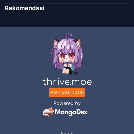
Unknown
Rekomendasi
Chapter
1
Oct 25, 2025
Unknown
thrive.moe
Beta v
26.07.09
Powered by
About