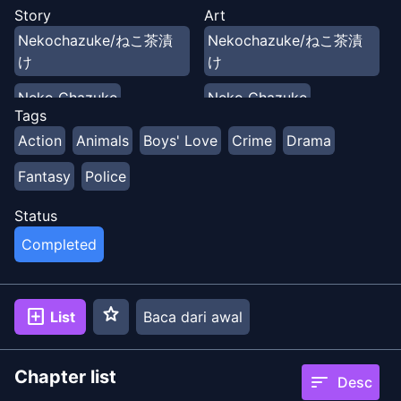
yang serius kehilangan keseimbangan. Meskipun
Story
Art
hubungan mereka tidak cocok, mereka dikirim ke TKP.
Nekochazuke/ねこ茶漬
Nekochazuke/ねこ茶漬
Ketika Mizuki diselamatkan oleh kekuatan beastmen
け
け
Ryo dalam keadaan darurat... ? Beastman × Human:
Aksi Cinta yang Tak Seimbang!
Neko Chazuke
Neko Chazuke
Tags
Action
Animals
Boys' Love
Crime
Drama
Fantasy
Police
Status
Completed
star
add_box
List
Baca dari awal
Chapter list
sort
Desc