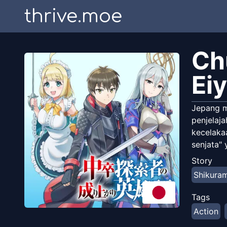
thrive.moe
Ch
Ei
Jepang m
penjelaj
kecelaka
senjata"
Story
Shikura
Tags
Action