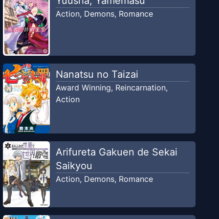
Yuusha, Yamemasu
Action
,
Demons
,
Romance
Nanatsu no Taizai
Award Winning
,
Reincarnation
,
Action
Arifureta Gakuen de Sekai
Saikyou
Action
,
Demons
,
Romance