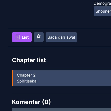
Demogra
Shoune
star
add_box
List
Baca dari awal
Chapter list
Chapter
2
SpiritIsekai
Komentar (
0
)