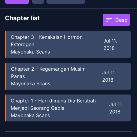
Chapter list
sort
Desc
Chapter
3
-
Kenakalan Hormon
Jul 11,
Esterogen
2018
Mayonaka Scans
Chapter
2
-
Kegamangan Musim
Jul 11,
Panas
2018
Mayonaka Scans
Chapter
1
-
Hari dimana Dia Berubah
Jul 11,
Menjadi Seorang Gadis
2018
Mayonaka Scans