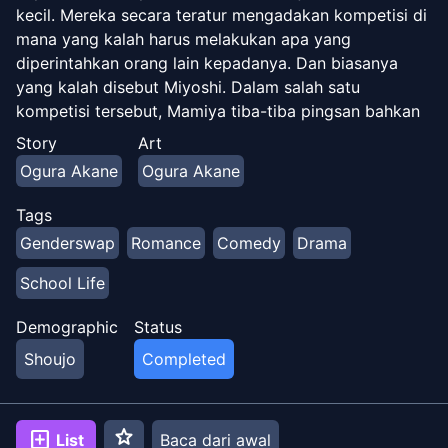
kecil. Mereka secara teratur mengadakan kompetisi di
mana yang kalah harus melakukan apa yang
diperintahkan orang lain kepadanya. Dan biasanya
yang kalah disebut Miyoshi. Dalam salah satu
kompetisi tersebut, Mamiya tiba-tiba pingsan bahkan
harus dibawa ke rumah sakit. Yang mengejutkan
Story
Art
semua orang, dia kembali sebagai perempuan, karena
Ogura Akane
Ogura Akane
tes menunjukkan bahwa dia secara genetik
perempuan. Hidup sebagai seorang gadis kini
Tags
memberinya tantangan tak terduga...
Genderswap
Romance
Comedy
Drama
School Life
Demographic
Status
Shoujo
Completed
star
add_box
List
Baca dari awal