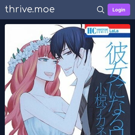
thrive.moe
Login