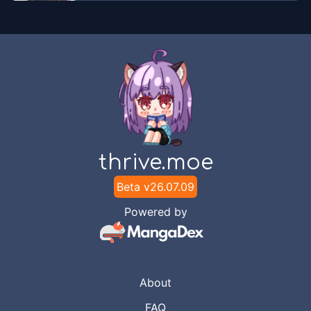
thrive.moe
Beta v
26.07.09
Powered by
About
FAQ