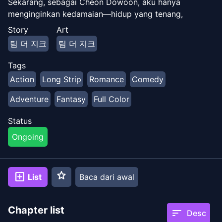
Sekarang, sebagai Cheon Dowoon, aku hanya
menginginkan kedamaian—hidup yang tenang,
secangkir teh hangat, dan tanpa omong kosong iblis.
Story
Art
Sayang sekali takdir punya rencana lain. Pertama,
팀 더 지크
팀 더 지크
seekor anjing neraka yang hilang menggali kebunku.
Lalu, seekor monster bayangan yang sinis mulai tidur
Tags
siang di berandaku. Yang terburuk? "Kenalan-kenalan"
Action
Long Strip
Romance
Comedy
lamaku terus bermunculan—beberapa memohon
bantuan, yang lain... meminta kepalaku. Balas dendam?
Adventure
Fantasy
Full Color
Bertahan hidup? Kumohon. Aku hanya ingin pakai
celana dulu. —Kehidupan kedua yang "santai" dari
Status
seorang mantan mesin pembunuh dimulai... di halaman
Ongoing
depan yang pada dasarnya adalah tempat penitipan
monster.
star
add_box
List
Baca dari awal
Chapter list
sort
Desc