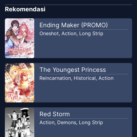
Aug 3, 2025
Soul Scans ID
Rekomendasi
Chapter
1
Ending Maker (PROMO)
Jul 23, 2025
Soul Scans ID
Oneshot
,
Action
,
Long Strip
Chapter
0
Jul 23, 2025
Soul Scans ID
The Youngest Princess
Reincarnation
,
Historical
,
Action
Red Storm
Action
,
Demons
,
Long Strip