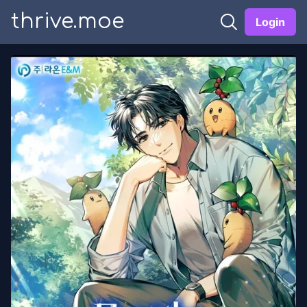
thrive.moe
Login