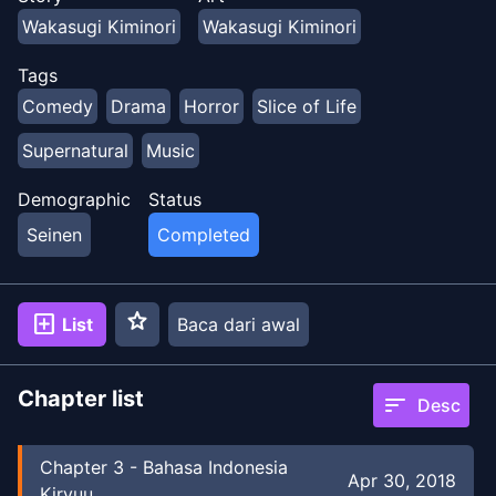
daripada yang kasar dan vulgar dari DMC, tetapi
Wakasugi Kiminori
Wakasugi Kiminori
ketika dia bermain dengan bandnya, dia benar-benar
mengubah sikap dan perilakunya…
Tags
Comedy
Drama
Horror
Slice of Life
Supernatural
Music
Demographic
Status
Seinen
Completed
star
add_box
List
Baca dari awal
Chapter list
sort
Desc
Chapter
3
-
Bahasa Indonesia
Apr 30, 2018
Kiryuu