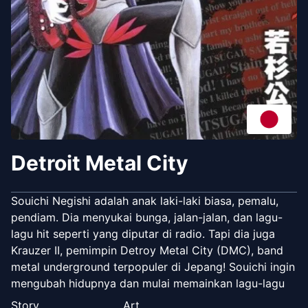
Detroit Metal City
Souichi Negishi adalah anak laki-laki biasa, pemalu,
pendiam. Dia menyukai bunga, jalan-jalan, dan lagu-
lagu hit seperti yang diputar di radio. Tapi dia juga
Krauzer II, pemimpin Detroy Metal City (DMC), band
metal underground terpopuler di Jepang! Souichi ingin
mengubah hidupnya dan mulai memainkan lagu-lagu
pop Swedia dengan lirik yang damai dan penuh kasih
Story
Art