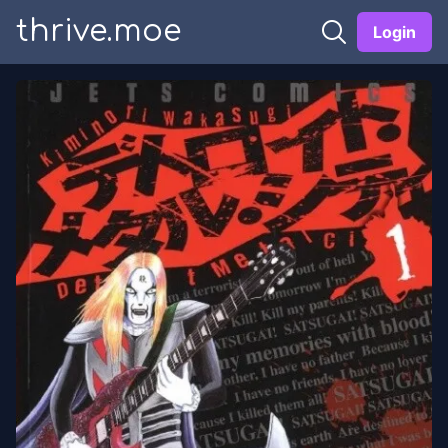
thrive.moe
Login