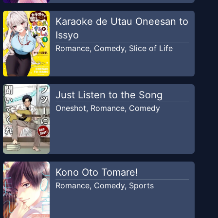
Karaoke de Utau Oneesan to
Issyo
Romance
,
Comedy
,
Slice of Life
Just Listen to the Song
Oneshot
,
Romance
,
Comedy
Kono Oto Tomare!
Romance
,
Comedy
,
Sports