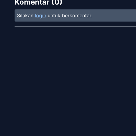
Komentar (
0
)
Silakan
login
untuk berkomentar.