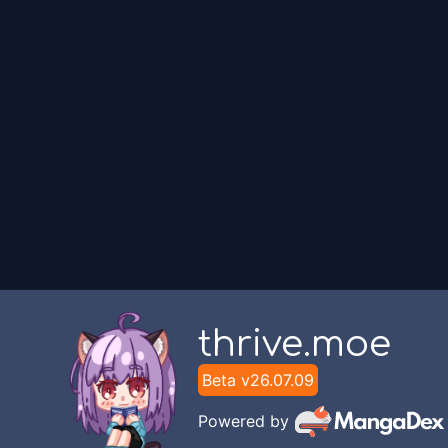
thrive.moe
Beta v
26.07.09
Powered by