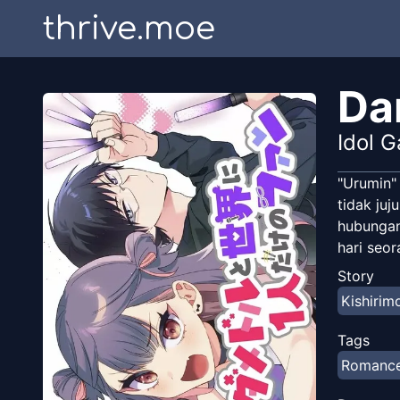
thrive.moe
Da
Idol 
"Urumin" 
tidak ju
hubungan
hari seo
Story
Kishirim
Tags
Romanc