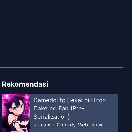
Rekomendasi
Damedol to Sekai ni Hitori
Dake no Fan (Pre-
Serialization)
Romance
,
Comedy
,
Web Comic