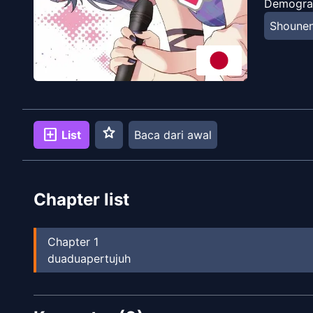
Demogra
Shoune
star
add_box
List
Baca dari awal
Chapter list
Chapter
1
duaduapertujuh