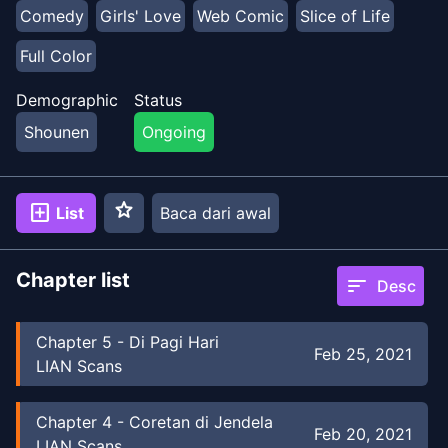
Comedy
Girls' Love
Web Comic
Slice of Life
Full Color
Demographic
Status
Shounen
Ongoing
star
add_box
List
Baca dari awal
Chapter list
sort
Desc
Chapter
5
-
Di Pagi Hari
Feb 25, 2021
LIAN Scans
Chapter
4
-
Coretan di Jendela
Feb 20, 2021
LIAN Scans