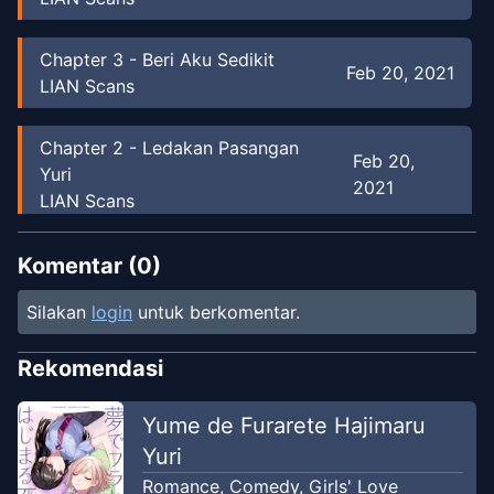
Chapter
3
-
Beri Aku Sedikit
Feb 20, 2021
LIAN Scans
Chapter
2
-
Ledakan Pasangan
Feb 20,
Yuri
2021
LIAN Scans
Chapter
1
-
Pertukaran Posisi
Komentar (
0
)
Feb 20,
Pasangan Yuri di Malam Hari
2021
Silakan
login
untuk berkomentar.
LIAN Scans
Rekomendasi
Yume de Furarete Hajimaru
Yuri
Romance
,
Comedy
,
Girls' Love