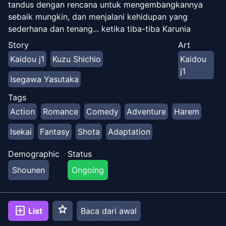
tandus dengan rencana untuk mengembangkannya
sebaik mungkin, dan menjalani kehidupan yang
sederhana dan tenang... ketika tiba-tiba Karunia
misteriusnya aktif!
Story
Art
Kaidou j1
Kuzu Shichio
Kaidou
j1
Isegawa Yasutaka
Tags
Action
Romance
Comedy
Adventure
Harem
Isekai
Fantasy
Shota
Adaptation
Demographic
Status
Shounen
Ongoing
star
add_box
List
Baca dari awal