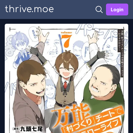
thrive.moe
Login