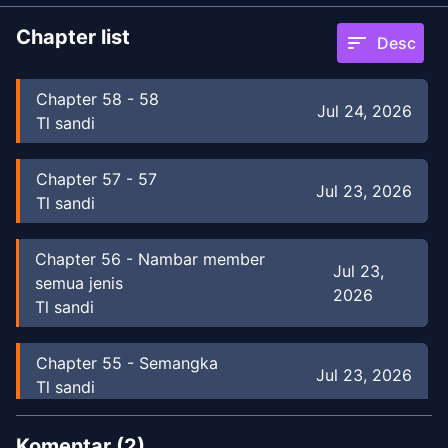
Chapter list
sort
Desc
Chapter
58
-
58
Jul 24, 2026
Tl sandi
Chapter
57
-
57
Jul 23, 2026
Tl sandi
Chapter
56
-
Nambar member
Jul 23,
semua jenis
2026
Tl sandi
Chapter
55
-
Semangka
Jul 23, 2026
Tl sandi
Chapter
54
-
Kolam renang
Komentar (
2
)