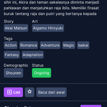
sihir ini, Akira dan teman sekelasnya diminta menjadi
pahlawan dan menjatuhkan raja iblis. Memiliki firasat
buruk tentang raja dan putri yang bertanya kepada
mereka, Akira menggunakan keahlian khususnya untuk
Story
Art
menyelinap ke perpustakaan raja, dengan harapan
Akai Matsuri
Aigamo Hiroyuki
menemukan kebenaran. Apakah akan membantu atau
meninggalkan teman sekelasnya yang tidak tahu apa-
Tags
apa, itu semua tergantung pada Akira.
Action
Romance
Adventure
Magic
Isekai
Fantasy
Adaptation
Demographic
Status
Shounen
Ongoing
star
add_box
List
Baca dari awal