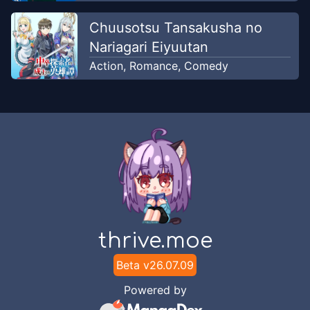
Chuusotsu Tansakusha no
Nariagari Eiyuutan
Action
,
Romance
,
Comedy
thrive.moe
Beta v
26.07.09
Powered by