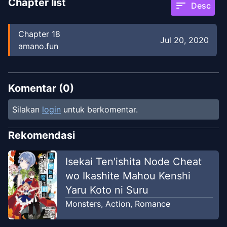
Chapter list
sort
Desc
Chapter
18
Jul 20, 2020
amano.fun
Komentar (
0
)
Silakan
login
untuk berkomentar.
Rekomendasi
Isekai Ten'ishita Node Cheat
wo Ikashite Mahou Kenshi
Yaru Koto ni Suru
Monsters
,
Action
,
Romance