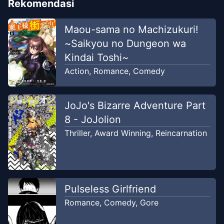
Rekomendasi
Maou-sama no Machizukuri!
~Saikyou no Dungeon wa
Kindai Toshi~
Action
,
Romance
,
Comedy
JoJo's Bizarre Adventure Part
8 - JoJolion
Thriller
,
Award Winning
,
Reincarnation
Pulseless Girlfriend
Romance
,
Comedy
,
Gore