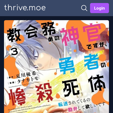
thrive.moe
Login