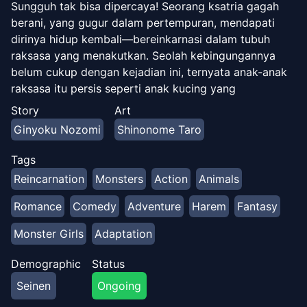
Sungguh tak bisa dipercaya! Seorang ksatria gagah
berani, yang gugur dalam pertempuran, mendapati
dirinya hidup kembali—bereinkarnasi dalam tubuh
raksasa yang menakutkan. Seolah kebingungannya
belum cukup dengan kejadian ini, ternyata anak-anak
raksasa itu persis seperti anak kucing yang
menggemaskan?! Meskipun seluruh dunia melihatnya
Story
Art
sebagai makhluk yang lembut dan menggemaskan, ia
Ginyoku Nozomi
Shinonome Taro
memiliki kehormatan seorang prajurit mulia dan
kekuatan monster peringkat S yang tak terkalahkan,
Tags
yang keduanya akan diuji saat ia berjuang untuk
Reincarnation
Monsters
Action
Animals
melindungi peri cantik yang telah menjadikannya
hewan peliharaannya! (Sumber: Yen Press)
Romance
Comedy
Adventure
Harem
Fantasy
Monster Girls
Adaptation
Demographic
Status
Seinen
Ongoing