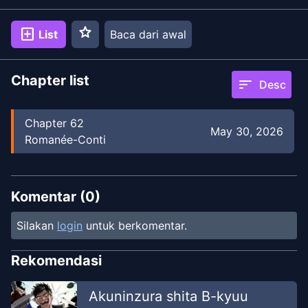
star
add_box
List
Baca dari awal
Chapter list
sort
Desc
Chapter
62
May 30, 2026
Romanée-Conti
Komentar (
0
)
Silakan
login
untuk berkomentar.
Rekomendasi
Akuninzura shita B-kyuu