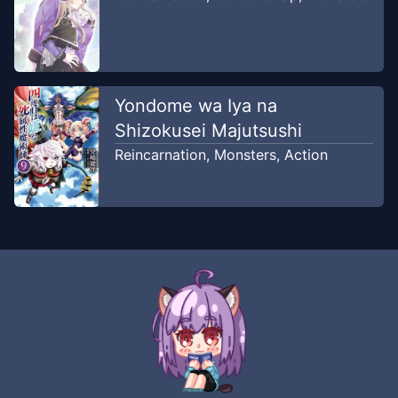
Yondome wa Iya na
Shizokusei Majutsushi
Reincarnation
,
Monsters
,
Action