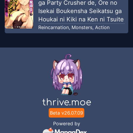
ga Party Crusher de, Ore no
Isekai Boukensha Seikatsu ga
Houkai ni Kiki na Ken ni Tsuite
Reincarnation
,
Monsters
,
Action
thrive.moe
Beta v
26.07.09
Powered by