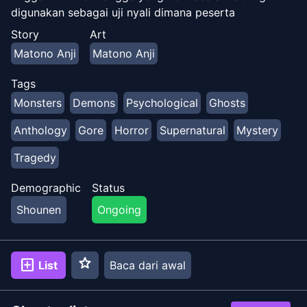
digunakan sebagai uji nyali dimana peserta
menceritakan seratus cerita supernatural dan meniup
Story
Art
satu lilin kemudian melihat diri mereka sendiri di
Matono Anji
Matono Anji
cermin setelah mereka menyelesaikan setiap cerita.
Ketika lilin yang keseratus ditiup, dikatakan bahwa
Tags
hantu dan setan dipanggil ke dunia kita.
Monsters
Demons
Psychological
Ghosts
Anthology
Gore
Horror
Supernatural
Mystery
Tragedy
Demographic
Status
Shounen
Ongoing
star
add_box
List
Baca dari awal