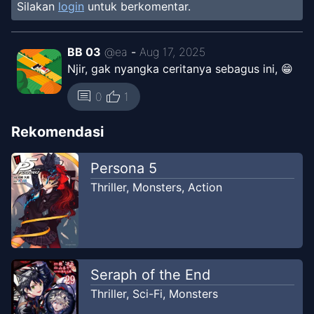
Silakan
login
untuk berkomentar.
BB 03
@
ea
-
Aug 17, 2025
Njir, gak nyangka ceritanya sebagus ini, 😁
thumb_up
comment
0
1
Rekomendasi
Persona 5
Thriller
,
Monsters
,
Action
Seraph of the End
Thriller
,
Sci-Fi
,
Monsters