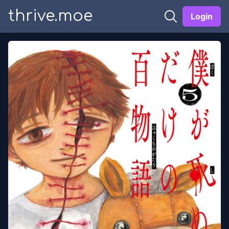
thrive.moe
Login