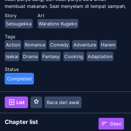
membuat makanan. Saat menyelam di tempat sampah,
Kyouji menemukan benih dan membuat rencana untuk
Story
Art
menanam makanannya sendiri. Namun, rencananya
Setsugekka
Warabino Kugeko
berubah ketika dia menyadari bahwa benih ini
menumbuhkan monster…
Tags
Action
Romance
Comedy
Adventure
Harem
Isekai
Drama
Fantasy
Cooking
Adaptation
Status
Completed
star
add_box
List
Baca dari awal
Chapter list
sort
Desc