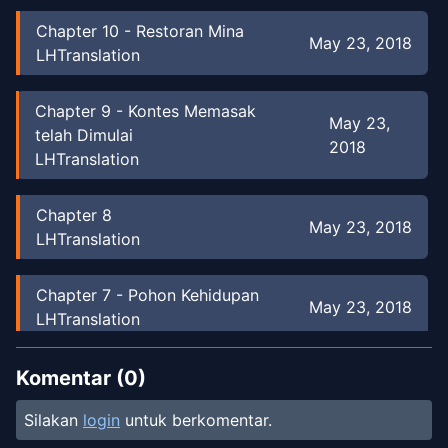
Chapter
10
-
Restoran Mina
May 23, 2018
LHTranslation
Chapter
9
-
Kontes Memasak
May 23,
telah Dimulai
2018
LHTranslation
Chapter
8
May 23, 2018
LHTranslation
Chapter
7
-
Pohon Kehidupan
May 23, 2018
LHTranslation
Chapter
6
-
Penyihir Salju
Komentar (
0
)
May 23, 2018
LHTranslation
Silakan
login
untuk berkomentar.