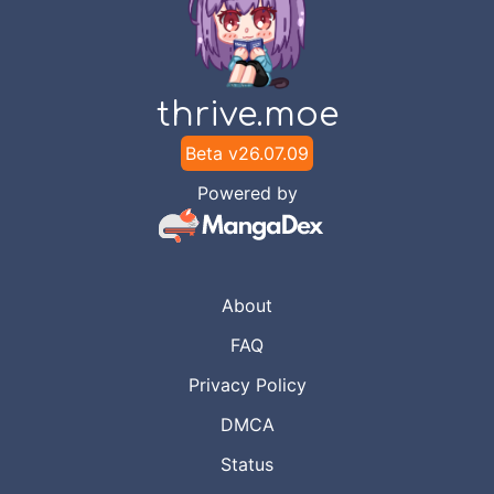
thrive.moe
Beta v
26.07.09
Powered by
About
FAQ
Privacy Policy
DMCA
Status