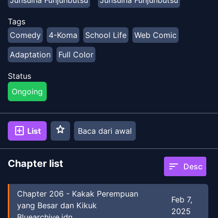
Junsuina Funjunbutsu
Junsuina Funjunbutsu
Tags
Comedy
4-Koma
School Life
Web Comic
Adaptation
Full Color
Status
Ongoing
star
add_box
List
Baca dari awal
Chapter list
sort
Desc
Chapter
206
-
Kakak Perempuan
Feb 7,
yang Besar dan Kikuk
2025
Bluearchive.idn