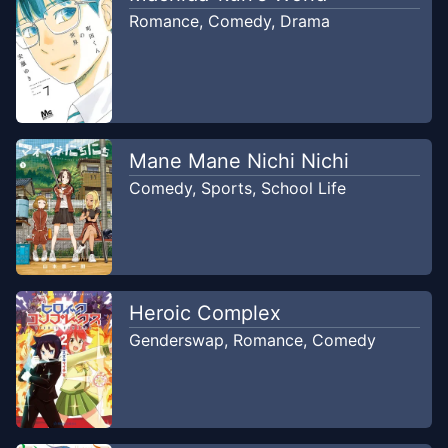
Jan 14,
Romance
,
Comedy
,
Drama
cemilan
2025
Bluearchive.idn
Chapter
200
-
Akan ada hukuman
Jan 14,
besar pada game
2025
Bluearchive.idn
Mane Mane Nichi Nichi
Comedy
,
Sports
,
School Life
Chapter
199
-
Hasil diet
Jan 14, 2025
Bluearchive.idn
Chapter
198
-
Aku tidak
Jan 14,
melihatnya
Heroic Complex
2025
Bluearchive.idn
Genderswap
,
Romance
,
Comedy
Chapter
197
-
Hal yang baik harus
Jan 14,
dinikmati bersama
2025
Bluearchive.idn