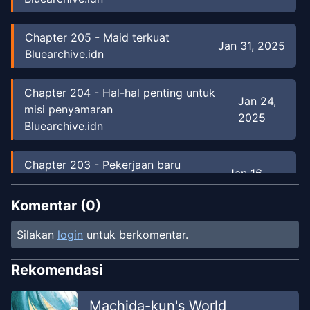
Chapter
205
-
Maid terkuat
Jan 31, 2025
Bluearchive.idn
Chapter
204
-
Hal-hal penting untuk
Jan 24,
misi penyamaran
2025
Bluearchive.idn
Chapter
203
-
Pekerjaan baru
Jan 16,
telah hadir
2025
Bluearchive.idn
Komentar (
0
)
Silakan
login
untuk berkomentar.
Chapter
202
-
Menjadi penjahat
Jan 14,
itu...
2025
Rekomendasi
Bluearchive.idn
Machida-kun's World
Chapter
201
-
Cara makan