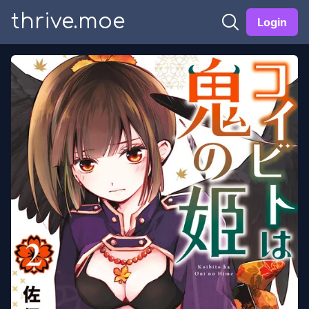
thrive.moe
Login