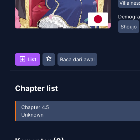
Villaines
Demogra
Shoujo
star
add_box
List
Baca dari awal
Chapter list
Chapter
4.5
Unknown