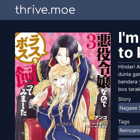
thrive.moe
I'm
to
Hindari A
dunia ga
bendera 
bos terak
Story
Nagase 
Tags
Reincarn