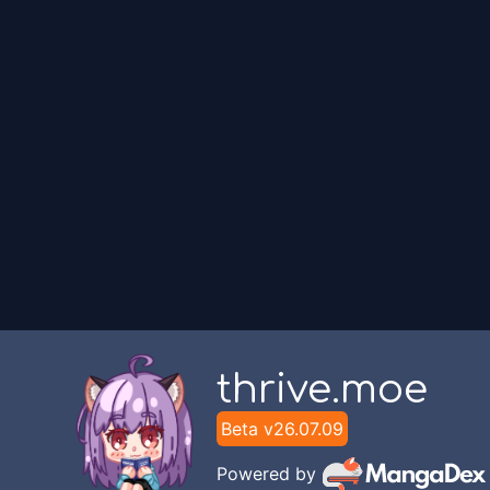
thrive.moe
Beta v
26.07.09
Powered by