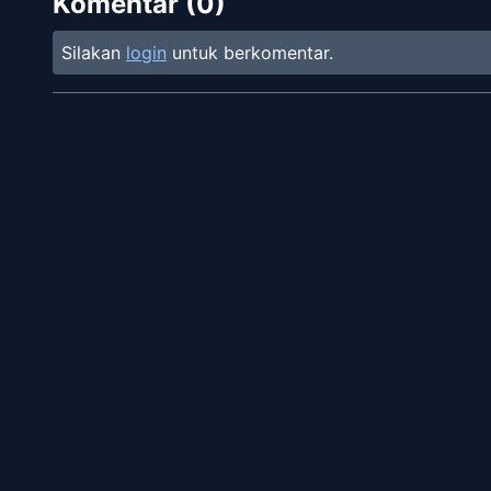
Komentar (
0
)
Silakan
login
untuk berkomentar.