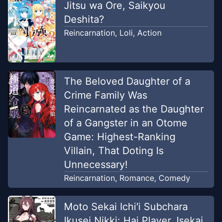
Jitsu wa Ore, Saikyou
Deshita?
Reincarnation
,
Loli
,
Action
The Beloved Daughter of a
Crime Family Was
Reincarnated as the Daughter
of a Gangster in an Otome
Game: Highest-Ranking
Villain, That Doting Is
Unnecessary!
Reincarnation
,
Romance
,
Comedy
Moto Sekai Ichi'i Subchara
Ikusei Nikki: Hai Player, Isekai