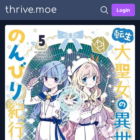
thrive.moe
Login