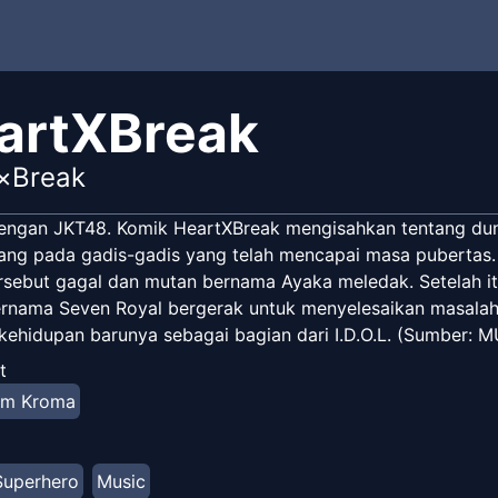
artXBreak
×Break
dengan JKT48. Komik HeartXBreak mengisahkan tentang duni
ng pada gadis-gadis yang telah mencapai masa pubertas.
rsebut gagal dan mutan bernama Ayaka meledak. Setelah it
rnama Seven Royal bergerak untuk menyelesaikan masalah d
kehidupan barunya sebagai bagian dari I.D.O.L. (Sumber: M
t
im Kroma
Superhero
Music