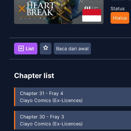
Status
Hiatus
star
add_box
List
Baca dari awal
Chapter list
Chapter
31
-
Fray 4
Ciayo Comics (Ex-Licences)
Chapter
30
-
Fray 3
Ciayo Comics (Ex-Licences)