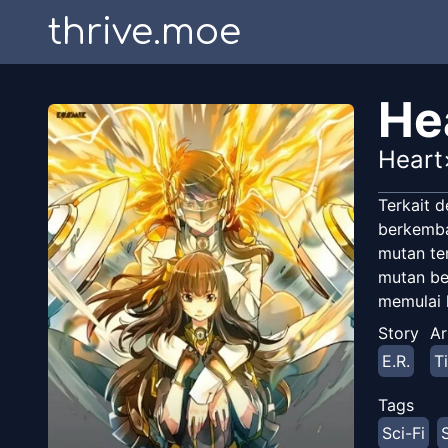
thrive.moe
He
Heart
Terkait 
berkemba
mutan te
mutan be
memulai 
Story
Ar
E.R.
T
Tags
Sci-Fi