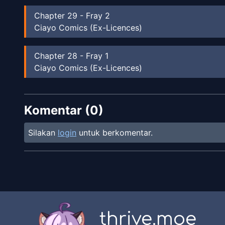
Chapter
29
-
Fray 2
Ciayo Comics (Ex-Licences)
Chapter
28
-
Fray 1
Ciayo Comics (Ex-Licences)
Chapter
27
-
Judas 4
Komentar (
Ciayo Comics (Ex-Licences)
0
)
Silakan
login
untuk berkomentar.
Chapter
26
-
Judas 3
Ciayo Comics (Ex-Licences)
Chapter
25
-
Judas 2
Ciayo Comics (Ex-Licences)
thrive.moe
Chapter
24
-
Judas 1