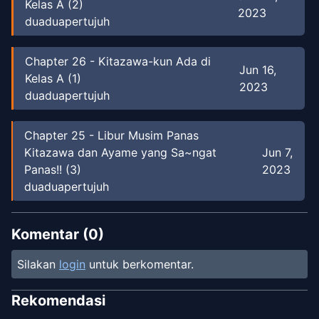
Kelas A (2)
2023
duaduapertujuh
Chapter
26
-
Kitazawa-kun Ada di
Jun 16,
Kelas A (1)
2023
duaduapertujuh
Chapter
25
-
Libur Musim Panas
Kitazawa dan Ayame yang Sa~ngat
Jun 7,
Panas!! (3)
2023
duaduapertujuh
Chapter
24
-
Libur Musim Panas
Komentar (
0
)
Jun
Kitazawa dan Ayame yang Sa~ngat
4,
Panas!! (2)
Silakan
login
untuk berkomentar.
2023
duaduapertujuh
Rekomendasi
Chapter
23
-
Libur Musim Panas