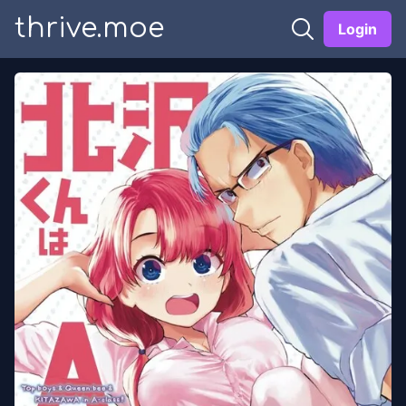
thrive.moe
Login