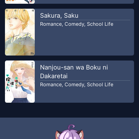
Apr 20,
Kelas 1 dari Klub Basket!! (2)
2023
duaduapertujuh
Sakura, Saku
Romance
,
Comedy
,
School Life
Chapter
18
-
Nagaishi Yuuno, Anak
Apr 12,
Kelas 1 dari Klub Basket!! (1)
2023
duaduapertujuh
Chapter
17
-
Nachupa Bersaing
Apr 8,
Nanjou-san wa Boku ni
dengan Kaki yang Indah
2023
Dakaretai
duaduapertujuh
Romance
,
Comedy
,
School Life
Chapter
16
-
Kitazawa, Pengalaman
Apr 7,
Pertama yang Menyenangkan (2)
2023
duaduapertujuh
Chapter
15
-
Kitazawa, Pengalaman
Apr 6,
Pertama yang Menyenangkan (1)
2023