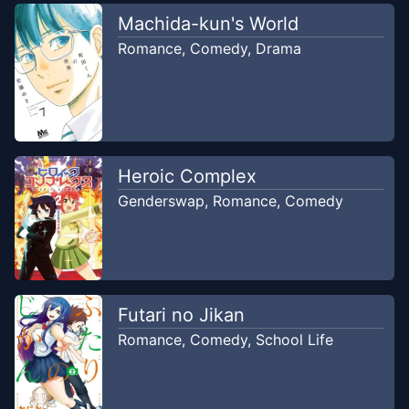
May
Kitazawa dan Ayame yang Sa~ngat
Machida-kun's World
24,
panas!!
Romance
,
Comedy
,
Drama
2023
duaduapertujuh
Chapter
22
-
Ayame Ingin Kencan
May 17,
Sepulang Sekolah!! (2)
2023
duaduapertujuh
Heroic Complex
Genderswap
,
Romance
,
Comedy
Chapter
21
-
Ayame Ingin Kencan
May 12,
Sepulang Sekolah!! (1)
2023
duaduapertujuh
Chapter
20
-
Nagaishi Yuuno, Anak
Futari no Jikan
Apr 26,
Kelas 1 dari Klub Basket!! (3)
2023
Romance
,
Comedy
,
School Life
duaduapertujuh
Chapter
19
-
Nagaishi Yuuno, Anak