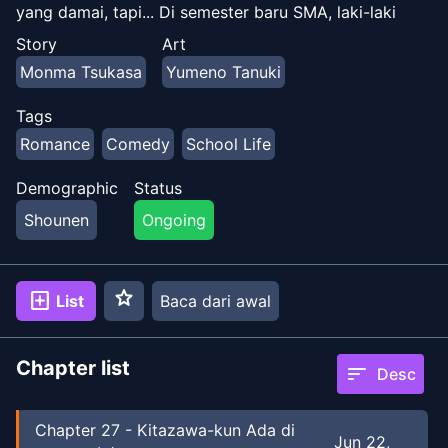
yang damai, tapi... Di semester baru SMA, laki-laki
tampan dan perempuan cantik telah berkumpul di
Story
Art
kelas 2 kelas A Kitazawa untuk beberapa alasan.
Monma Tsukasa
Yumeno Tanuki
Terlebih lagi, dia menerima undangan rahasia dari
Ayame Yagyu, gadis tercantik di kelasnya...!?
Tags
Romance
Comedy
School Life
Demographic
Status
Shounen
Ongoing
star
add_box
List
Baca dari awal
Chapter list
sort
Desc
Chapter
27
-
Kitazawa-kun Ada di
Jun 22,