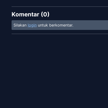
Komentar (
0
)
Silakan
login
untuk berkomentar.