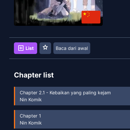
star
add_box
List
Baca dari awal
Chapter list
Chapter
2.1
-
Kebaikan yang paling kejam
Nin Komik
Chapter
1
Nin Komik