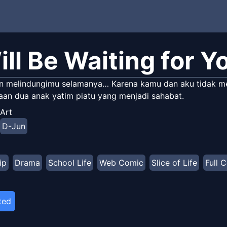
ill Be Waiting for Y
in melindungimu selamanya… Karena kamu dan aku tidak memil
an dua anak yatim piatu yang menjadi sahabat.
Art
D-Jun
ip
Drama
School Life
Web Comic
Slice of Life
Full 
ted