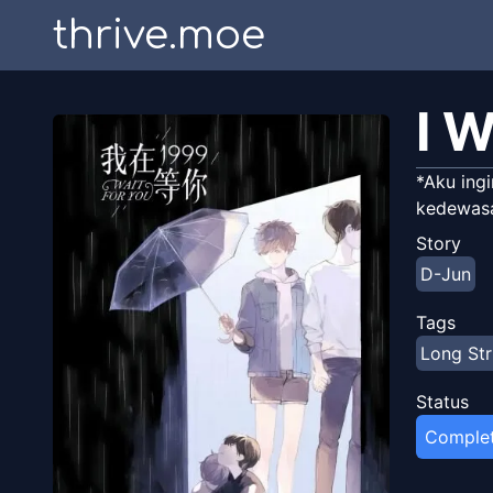
thrive.moe
I W
*Aku ing
kedewasa
Story
D-Jun
Tags
Long Str
Status
Comple