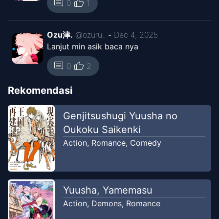
thumb_up
comment
Chapter
3
0
1
Sep 1, 2025
The Manga
Ozu津.
@
ozuru_
-
Dec 4, 2025
Chapter
2
Lanjut min asik baca nya
Jun 2, 2025
Kitsune ID
thumb_up
comment
0
2
Chapter
1
May 9, 2025
Rekomendasi
Kitsune ID
Genjitsushugi Yuusha no
Oukoku Saikenki
Action
,
Romance
,
Comedy
Yuusha, Yamemasu
Action
,
Demons
,
Romance