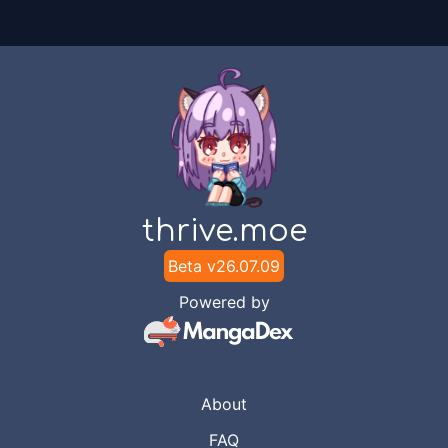
thrive.moe
Beta v
26.07.09
Powered by
About
FAQ