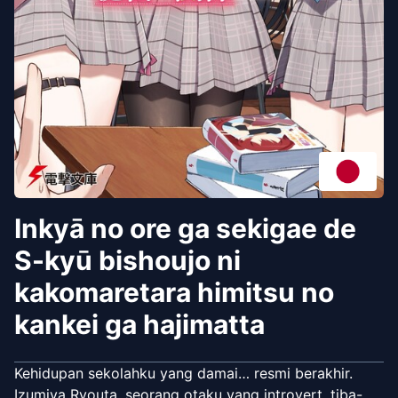
Inkyā no ore ga sekigae de
S-kyū bishoujo ni
kakomaretara himitsu no
kankei ga hajimatta
Kehidupan sekolahku yang damai… resmi berakhir.
Izumiya Ryouta, seorang otaku yang introvert, tiba-