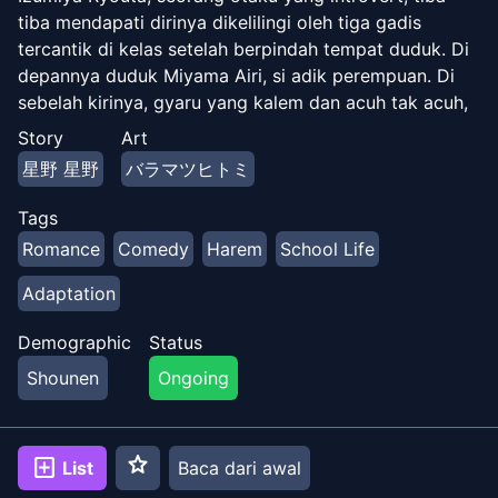
tiba mendapati dirinya dikelilingi oleh tiga gadis
tercantik di kelas setelah berpindah tempat duduk. Di
depannya duduk Miyama Airi, si adik perempuan. Di
sebelah kirinya, gyaru yang kalem dan acuh tak acuh,
Ichinose Yuria. Dan di sebelah kanannya, ketua kelas
Story
Art
berambut hitam yang anggun, Kuroki Ruri. Di
星野 星野
バラマツヒトミ
permukaan, mereka adalah gadis-gadis cantik yang
sempurna—tetapi Ryouta menemukan rahasia yang
Tags
tidak pernah bisa mereka ungkapkan… "T-Tolong…!
Romance
Comedy
Harem
School Life
Jangan beri tahu siapa pun tentang ini!" "Mulai
sekarang, kita menjalin hubungan seperti itu." "Ini
Adaptation
rahasia… hanya antara kamu dan aku, Ryouta-kun."
Yang dia inginkan hanyalah kehidupan otaku yang
Demographic
Status
tenang—jadi bagaimana semuanya berakhir seperti
Shounen
Ongoing
ini?! Terjebak di antara tiga gadis yang merepotkan,
seorang otaku yang introvert berjuang mati-matian
untuk menghindari kekacauan lebih lanjut dalam
star
add_box
List
Baca dari awal
pertarungan komedi cinta ini!