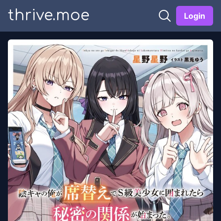
thrive.moe
Login