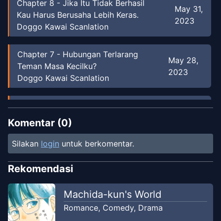
Chapter
8
-
Jika Itu Tidak Berhasil
May 31,
Kau Harus Berusaha Lebih Keras.
2023
Doggo Kawai Scanlation
Chapter
7
-
Hubungan Terlarang
May 28,
Teman Masa Kecilku?
2023
Doggo Kawai Scanlation
Chapter
6
-
Diwaktu Kamu Tinggal
May 15,
Melakukannya Saja
Komentar (
0
)
2023
Doggo Kawai Scanlation
Silakan
login
untuk berkomentar.
Chapter
5
-
Apakah Teman Masa
May 11,
Rekomendasi
Kecilku Tsundere?
2023
Doggo Kawai Scanlation
Machida-kun's World
Romance
,
Comedy
,
Drama
Chapter
4
-
Perubahan Teman
May 9,
Masa Kecil