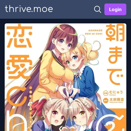
thrive.moe
Login