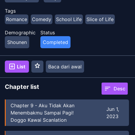
Tags
Romance
Comedy
School Life
Slice of Life
Demographic
Status
Shounen
Completed
star
add_box
List
Baca dari awal
Chapter list
sort
Desc
Chapter
9
-
Aku Tidak Akan
Jun 1,
Menembakmu Sampai Pagi!
2023
Doggo Kawai Scanlation