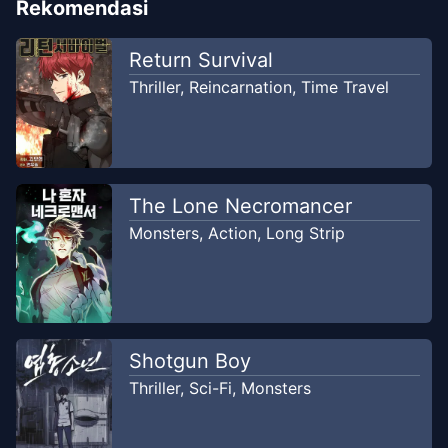
Rekomendasi
Chapter
23
-
Pengamatan Ogre
Return Survival
Sep 1,
(2)
2025
Thriller
,
Reincarnation
,
Time Travel
Okyy Komik
Chapter
22
-
Pengamatan Ogre
Aug 29,
(1)
2025
Okyy Komik
The Lone Necromancer
Monsters
,
Action
,
Long Strip
Chapter
21
-
Musim Dingin (3)
Aug 27, 2025
Okyy Komik
Chapter
20
-
Musim Dingin (2)
Aug 24, 2025
Shotgun Boy
Okyy Komik
Thriller
,
Sci-Fi
,
Monsters
Chapter
19
-
Musim Dingin (1)
Aug 23, 2025
Okyy Komik