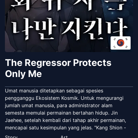
The Regressor Protects
Only Me
Umat manusia ditetapkan sebagai spesies
pengganggu Ekosistem Kosmik. Untuk mengurangi
jumlah umat manusia, para administrator alam
semesta memulai permainan bertahan hidup. Jin
Jaehee, setelah kembali dari tahap akhir permainan,
mencapai satu kesimpulan yang jelas. "Kang Shion -
hanya dia yang bisa membawa kita menuju
Story
Art