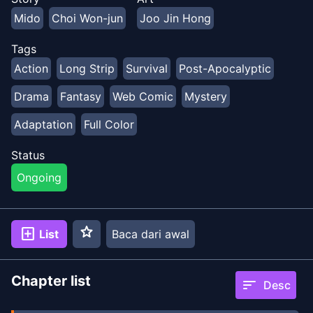
kemenangan dalam permainan ini." Kang Shion,
Mido
Choi Won-jun
Joo Jin Hong
seorang jenius dengan pikiran yang tak tertandingi. Jin
Jaehee, seorang regresor yang kalah dalam permainan
Tags
bertahan hidup dan kembali ke masa lalu. Dengan
Action
Long Strip
Survival
Post-Apocalyptic
regresor sebagai sekutunya, Kang Shion mulai
mengungkap permainan kematian dengan
Drama
Fantasy
Web Comic
Mystery
keterampilan yang belum pernah ada sebelumnya.
Adaptation
Full Color
Status
Ongoing
star
add_box
List
Baca dari awal
Chapter list
sort
Desc