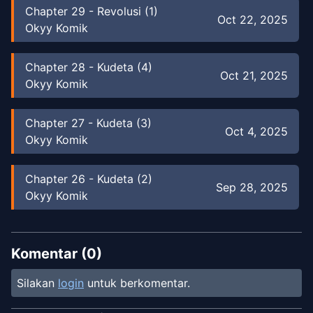
Chapter
29
-
Revolusi (1)
Oct 22, 2025
Okyy Komik
Chapter
28
-
Kudeta (4)
Oct 21, 2025
Okyy Komik
Chapter
27
-
Kudeta (3)
Oct 4, 2025
Okyy Komik
Chapter
26
-
Kudeta (2)
Sep 28, 2025
Okyy Komik
Chapter
25
-
Kudeta (1)
Sep 26, 2025
Okyy Komik
Komentar (
0
)
Silakan
login
untuk berkomentar.
Chapter
24
-
Deklarasi Perang
Sep 3, 2025
Okyy Komik