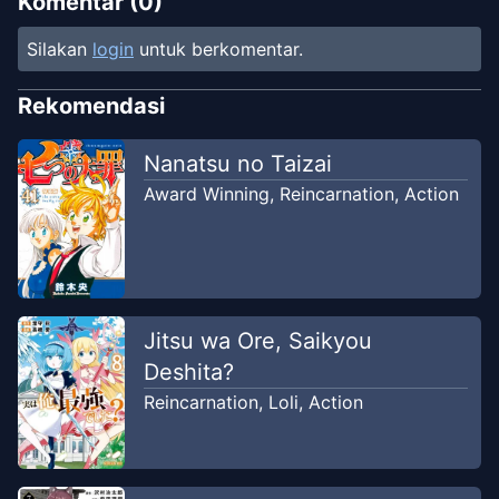
Komentar (
0
)
Silakan
login
untuk berkomentar.
Chapter
27
Jul 28, 2026
Cunny Moment x Yumekomik
Rekomendasi
Chapter
26
Nanatsu no Taizai
Jul 27, 2026
Cunny Moment x Yumekomik
Award Winning
,
Reincarnation
,
Action
Chapter
25
Jul 19, 2026
Cunny Moment x Yumekomik
Chapter
24
Jitsu wa Ore, Saikyou
Jul 8, 2026
Cunny Moment x Yumekomik
Deshita?
Reincarnation
,
Loli
,
Action
Chapter
23
Jul 8, 2026
Cunny Moment x Yumekomik