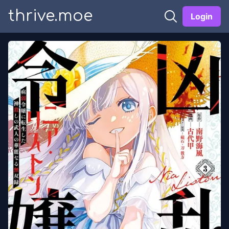
thrive.moe
Login