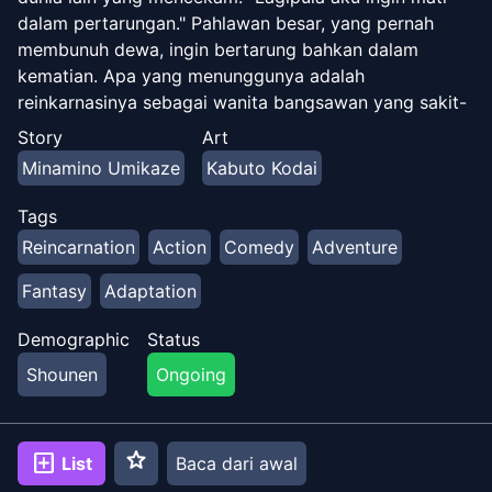
dalam pertarungan." Pahlawan besar, yang pernah
membunuh dewa, ingin bertarung bahkan dalam
kematian. Apa yang menunggunya adalah
reinkarnasinya sebagai wanita bangsawan yang sakit-
sakitan. Di dunia masa depan, dia menjadi Putri Nia
Story
Art
Liston yang cantik namun terlalu lemah, namun di
Minamino Umikaze
Kabuto Kodai
kehidupan keduanya, dia terus mengamuk dalam
pertempuran, dalam aktivitas pengiriman, dan dalam
Tags
kehidupan akademi! Ini adalah catatan pertarungan
Reincarnation
Action
Comedy
Adventure
brilian sang pahlawan yang pada akhirnya akan
dikenal sebagai "Putri Jahat yang Merajalela". Putri
Fantasy
Adaptation
Prajurit yang paling kuat menghadirkan awal dari
hiburan dunia lain yang menyakitkan!
Demographic
Status
Shounen
Ongoing
star
add_box
List
Baca dari awal