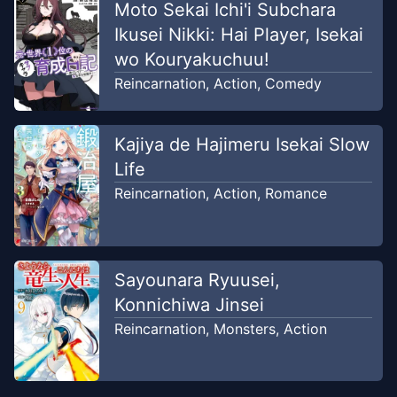
Chapter
22
Moto Sekai Ichi'i Subchara
Jul 8, 2026
Cunny Moment x Yumekomik
Ikusei Nikki: Hai Player, Isekai
wo Kouryakuchuu!
Chapter
21
Reincarnation
,
Action
,
Comedy
Jun 29, 2026
Cunny Moment x Yumekomik
Kajiya de Hajimeru Isekai Slow
Chapter
20
Jun 20, 2026
Life
Cunny Moment x Yumekomik
Reincarnation
,
Action
,
Romance
Chapter
19
Jun 12, 2026
Cunny Moment x Yumekomik
Sayounara Ryuusei,
Chapter
18
Jun 6, 2026
Konnichiwa Jinsei
Cunny Moment x Yumekomik
Reincarnation
,
Monsters
,
Action
Chapter
17
May 28, 2026
Cunny Moment x Yumekomik