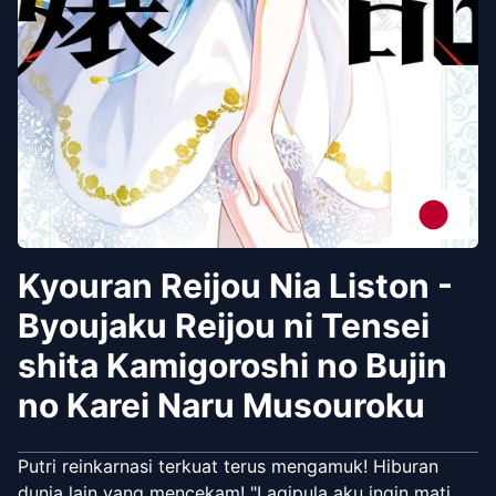
Kyouran Reijou Nia Liston -
Byoujaku Reijou ni Tensei
shita Kamigoroshi no Bujin
no Karei Naru Musouroku
Putri reinkarnasi terkuat terus mengamuk! Hiburan
dunia lain yang mencekam! "Lagipula aku ingin mati