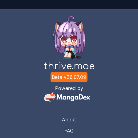
Chapter
16
Aug 3, 2026
Cunny Moment x Yumekomik
Chapter
15
Aug 3, 2026
Cunny Moment x Yumekomik
Chapter
14
thrive.moe
Aug 3, 2026
Cunny Moment x Yumekomik
Beta v
26.07.09
Chapter
4
Powered by
Feb 3, 2025
🍁Maple The Little Leaf
Chapter
3
Jan 1, 2025
🍁Maple The Little Leaf
About
FAQ
Chapter
2