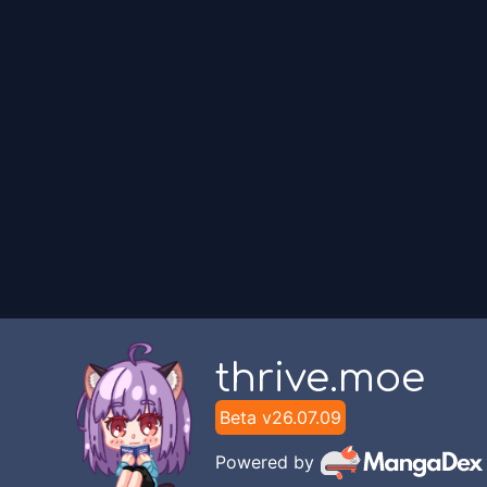
Chapter
8
World Romance Translation
Chapter
7
World Romance Translation
Chapter
6
World Romance Translation
Chapter
5
World Romance Translation
Chapter
4
thrive.moe
World Romance Translation
Beta v
26.07.09
Chapter
3
Powered by
World Romance Translation