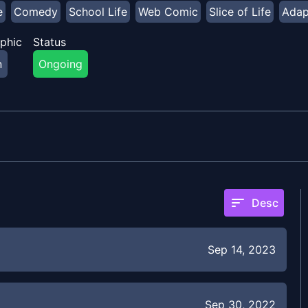
e
Comedy
School Life
Web Comic
Slice of Life
Adap
phic
Status
n
Ongoing
sort
Desc
Sep 14, 2023
Sep 30, 2022