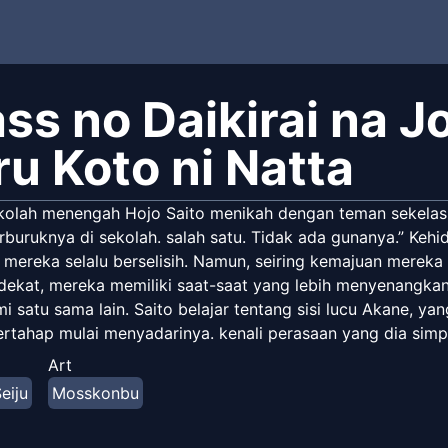
ss no Daikirai na J
ru Koto ni Natta
kolah menengah Hojo Saito menikah dengan teman sekelas
rburuknya di sekolah. salah satu. Tidak ada gunanya.” Keh
 mereka selalu berselisih. Namun, seiring kemajuan mereka 
dekat, mereka memiliki saat-saat yang lebih menyenangka
satu sama lain. Saito belajar tentang sisi lucu Akane, ya
ertahap mulai menyadarinya. kenali perasaan yang dia sim
an hati dari dua orang yang sepertinya tidak bisa jujur satu
Art
eiju
Mosskonbu