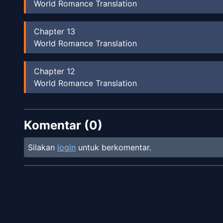
World Romance Translation
Chapter
13
World Romance Translation
Chapter
12
World Romance Translation
Chapter
11
Komentar (
World Romance Translation
0
)
Silakan
login
untuk berkomentar.
Chapter
10
World Romance Translation
Chapter
9
World Romance Translation