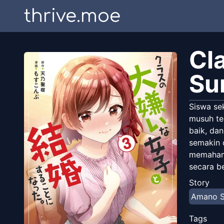
thrive.moe
Cla
Su
Siswa se
musuh te
baik, dan
semakin 
memahami 
secara b
mendebark
Story
Amano S
Tags