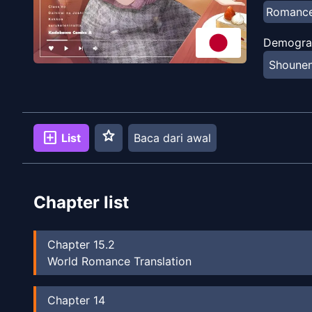
Romanc
Demogra
Shoune
star
add_box
List
Baca dari awal
Chapter list
Chapter
15.2
World Romance Translation
Chapter
14