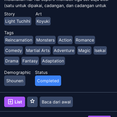
(satu untuk dipakai, cadangan, dan cadangan untuk
cadangan) dan menggunakan kekuatan penuh
Story
Art
melawan slime yang lemah (untuk berjaga-jaga).
Light Tuchihi
Koyuki
Tags
Reincarnation
Monsters
Action
Romance
Comedy
Martial Arts
Adventure
Magic
Isekai
Drama
Fantasy
Adaptation
Demographic
Status
Shounen
Completed
star
add_box
List
Baca dari awal