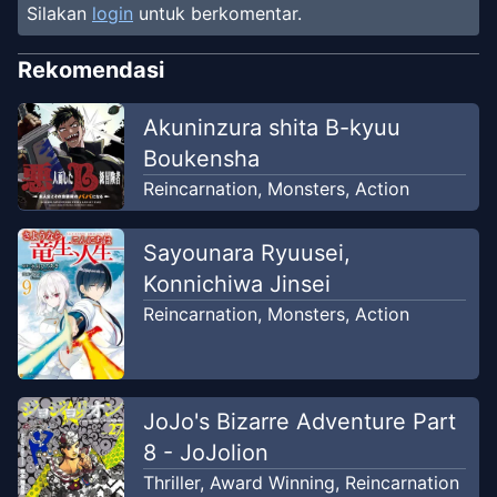
Silakan
login
untuk berkomentar.
Chapter
2
Jun 23, 2019
WestManga
Rekomendasi
Chapter
1
Akuninzura shita B-kyuu
Jun 23, 2019
WestManga
Boukensha
Reincarnation
,
Monsters
,
Action
Sayounara Ryuusei,
Konnichiwa Jinsei
Reincarnation
,
Monsters
,
Action
JoJo's Bizarre Adventure Part
8 - JoJolion
Thriller
,
Award Winning
,
Reincarnation