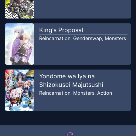
King's Proposal
Reincarnation
,
Genderswap
,
Monsters
Yondome wa Iya na
Shizokusei Majutsushi
Reincarnation
,
Monsters
,
Action