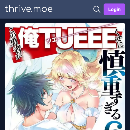
thrive.moe
Login