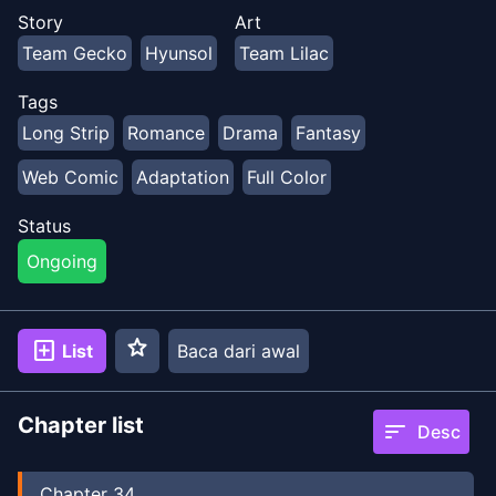
pilihan orang tuanya. Namun, tepat ketika ia
Story
Art
memutuskan untuk bertunangan dengan pria baru ini,
Team Gecko
Hyunsol
Team Lilac
segalanya mulai berubah secara tak terduga...
Tags
Long Strip
Romance
Drama
Fantasy
Web Comic
Adaptation
Full Color
Status
Ongoing
star
add_box
List
Baca dari awal
Chapter list
sort
Desc
Chapter
34