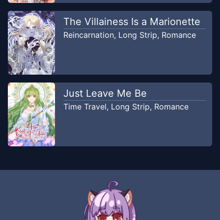
Manhwahana
The Villainess Is a Marionette
Chapter
22
Reincarnation
,
Long Strip
,
Romance
Sep 3, 2025
Manhwahana
Chapter
21
Sep 3, 2025
Manhwahana
Just Leave Me Be
Time Travel
,
Long Strip
,
Romance
Chapter
20
Sep 3, 2025
Manhwahana
Chapter
19
Sep 3, 2025
Manhwahana
Chapter
18
Sep 1, 2025
Manhwahana