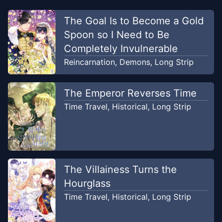
Chapter
28
The Goal Is to Become a Gold
Oct 12, 2025
Manhwahana
Spoon so I Need to Be
Completely Invulnerable
Chapter
27
Oct 9, 2025
Reincarnation
,
Demons
,
Long Strip
Manhwahana
The Emperor Reverses Time
Chapter
26
Sep 28, 2025
Manhwahana
Time Travel
,
Historical
,
Long Strip
Chapter
25
Sep 25, 2025
Manhwahana
The Villainess Turns the
Chapter
24
Sep 15, 2025
Hourglass
Manhwahana
Time Travel
,
Historical
,
Long Strip
Chapter
23
Sep 3, 2025