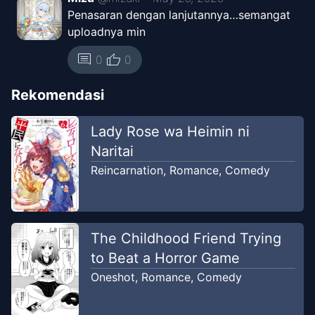
Chapter
6
-
Aku Ingin Semua
Penasaran dengan lanjutannya…semangat
Jul 21,
Orang Tahu
uploadnya min
2024
Kyuujuroku Translation
thumb_up
comment
0
0
Chapter
5
-
Bersinar
Jun 17, 2024
Rekomendasi
Kyuujuroku Translation
Lady Rose wa Heimin ni
Chapter
4
-
Ponytail yang di
Apr 9,
Naritai
Sebelah
2024
Reincarnation
,
Romance
,
Comedy
Kyuujuroku Translation
Chapter
3
-
Karena Kamu
Apr 6,
Membutuhkanku
The Childhood Friend Trying
2024
Kyuujuroku Translation
to Beat a Horror Game
Oneshot
,
Romance
,
Comedy
Chapter
2
-
Aku Ingin Menjadi
Apr 2,
Center!
2024