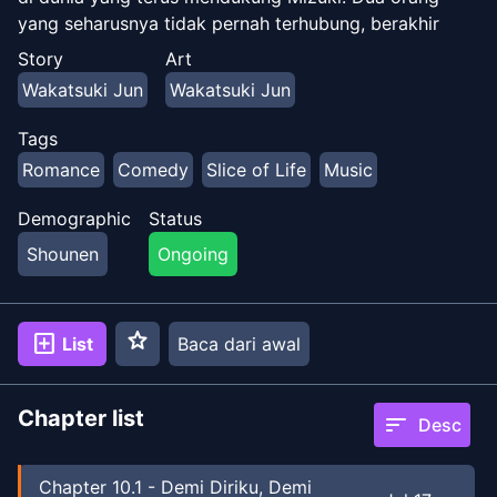
yang seharusnya tidak pernah terhubung, berakhir
dalam hubungan kerja sama di bawah satu atap, naik
Story
Art
dari peringkat terbawah hingga menjadi pemimpin
Wakatsuki Jun
Wakatsuki Jun
kelompok. Sebuah cerita tentang "Impian Jepang"
dimulai, saat mereka bekerja sama sebagai sebuah tim
Tags
untuk mencapai ketenaran di dunia hiburan!
Romance
Comedy
Slice of Life
Music
Demographic
Status
Shounen
Ongoing
star
add_box
List
Baca dari awal
Chapter list
sort
Desc
Chapter
10.1
-
Demi Diriku, Demi