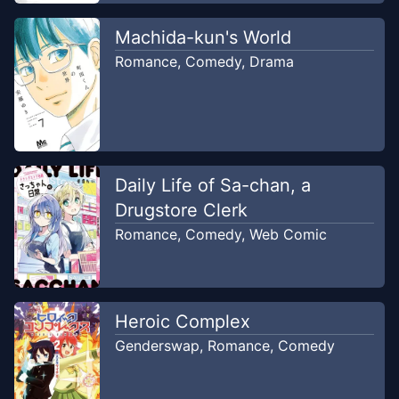
Kyuujuroku Translation
Machida-kun's World
Chapter
1
-
Aku Pasti akan
Romance
,
Comedy
,
Drama
Mar 30,
Membuatmu Bahagia
2024
Kyuujuroku Translation
Daily Life of Sa-chan, a
Drugstore Clerk
Romance
,
Comedy
,
Web Comic
Heroic Complex
Genderswap
,
Romance
,
Comedy