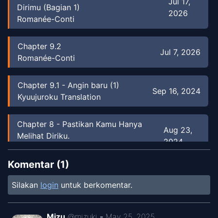
Jul 17,
Dirimu (Bagian 1)
2026
Romanée-Conti
Chapter
9.2
Jul 7, 2026
Romanée-Conti
Chapter
9.1
-
Angin baru (1)
Sep 16, 2024
Kyuujuroku Translation
Chapter
8
-
Pastikan Kamu Hanya
Aug 23,
Melihat Diriku.
2024
Kyuujuroku Translation
Komentar (
1
)
Chapter
7
-
Waktu untuk menjadi
Jul 29,
Silakan
login
untuk berkomentar.
idol
2024
Kyuujuroku Translation
Mizu
@
mizuki
-
May 25, 2025