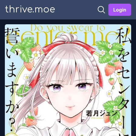
thrive.moe
Login