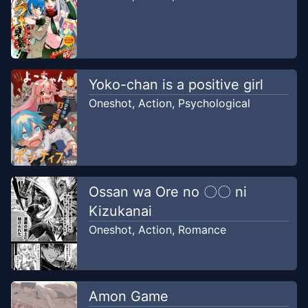
Yoko-chan is a positive girl
Oneshot
,
Action
,
Psychological
Ossan wa Ore no 〇〇 ni
Kizukanai
Oneshot
,
Action
,
Romance
Amon Game