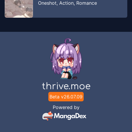
Oneshot
,
Action
,
Romance
thrive.moe
Beta v
26.07.09
Powered by