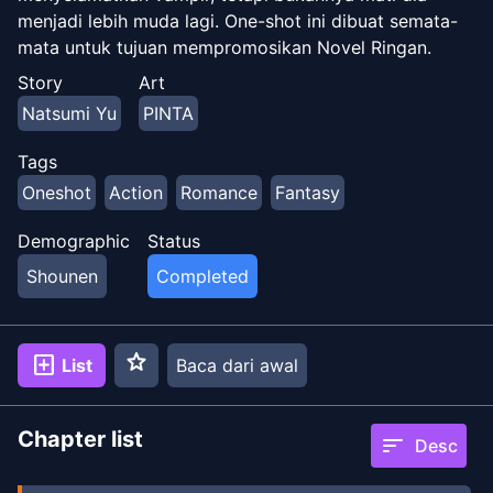
menjadi lebih muda lagi. One-shot ini dibuat semata-
mata untuk tujuan mempromosikan Novel Ringan.
Story
Art
Natsumi Yu
PINTA
Tags
Oneshot
Action
Romance
Fantasy
Demographic
Status
Shounen
Completed
star
add_box
List
Baca dari awal
Chapter list
sort
Desc