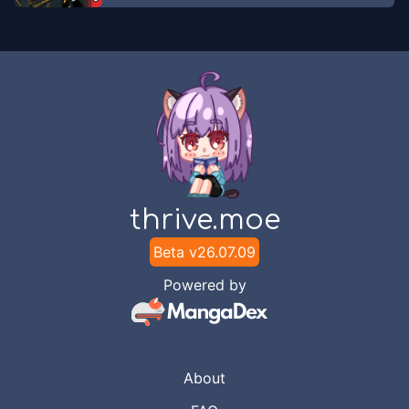
thrive.moe
Beta v
26.07.09
Powered by
About