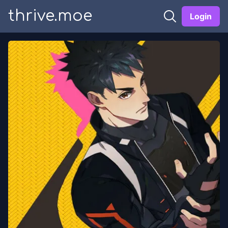
thrive.moe
Login