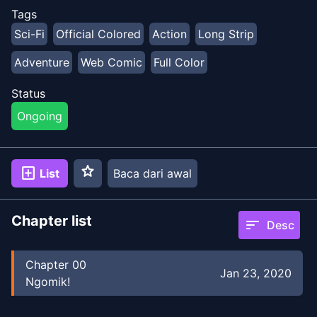
Tags
Sci-Fi
Official Colored
Action
Long Strip
Adventure
Web Comic
Full Color
Status
Ongoing
star
add_box
List
Baca dari awal
Chapter list
sort
Desc
Chapter
00
Jan 23, 2020
Ngomik!