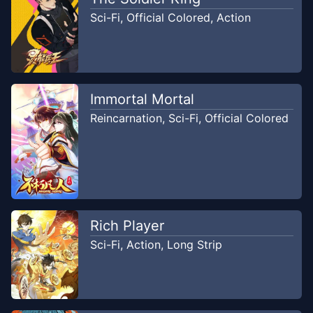
Komikcast
Sci-Fi
,
Official Colored
,
Action
Chapter
11
Apr 2, 2020
Komikcast
Immortal Mortal
Chapter
10
Apr 2, 2020
Reincarnation
,
Sci-Fi
,
Official Colored
Komikcast
Chapter
9
Apr 2, 2020
Komikcast
Chapter
8
Apr 2, 2020
Rich Player
Komikcast
Sci-Fi
,
Action
,
Long Strip
Chapter
7
Apr 2, 2020
Komikcast