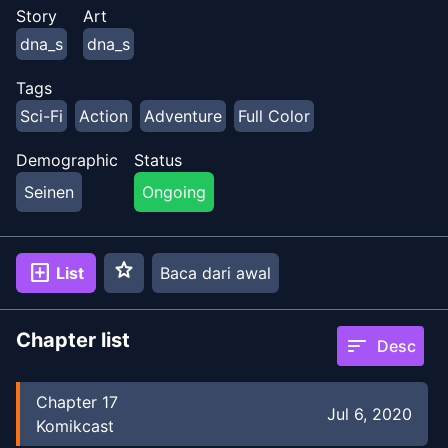
banyak waktu telah berlalu saat dia pergi. 100 tahun.
Story
Art
Segalanya tampak berbeda sekarang, tetapi satu
dna_s
dna_s
pertanyaan tersisa: Untuk alasan apa pengasingannya
dicabut setelah sekian lama?
Tags
Sci-Fi
Action
Adventure
Full Color
Demographic
Status
Seinen
Ongoing
star
add_box
List
Baca dari awal
Chapter list
sort
Desc
Chapter
17
Jul 6, 2020
Komikcast