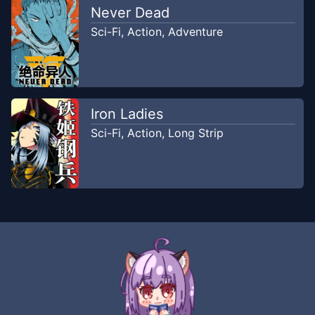
Never Dead
Chapter
6
Apr 2, 2020
Komikcast
Sci-Fi
,
Action
,
Adventure
Chapter
5
Apr 2, 2020
Komikcast
Iron Ladies
Chapter
4
Sci-Fi
,
Action
,
Long Strip
Apr 2, 2020
Komikcast
Chapter
3
Apr 2, 2020
Komikcast
Chapter
2
Apr 2, 2020
Komikcast
Chapter
1
Jan 24, 2020
Iniotaku