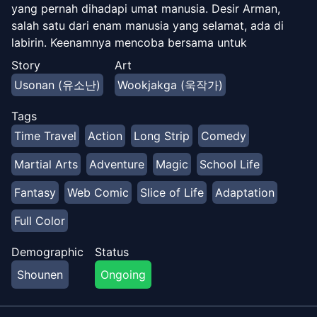
yang pernah dihadapi umat manusia. Desir Arman,
salah satu dari enam manusia yang selamat, ada di
labirin. Keenamnya mencoba bersama untuk
menguasai ujian akhir labirin, tetapi gagal dan dunia
Story
Art
berakhir. Tapi saat Desir bersiap untuk ajalnya, dunia
Usonan (유소난)
Wookjakga (욱작가)
tiba-tiba muncul di hadapannya... dari 13 tahun yang
lalu?! Desir telah kembali ke masa lalu, ke masa ketika
Tags
dia menjadi siswa di sekolah sihir terbaiknya. Dia dan
Time Travel
Action
Long Strip
Comedy
orang yang dicintainya telah bersatu kembali, dan kali
ini dia bertekad untuk menyelamatkan mereka dan
Martial Arts
Adventure
Magic
School Life
dunia! Ada tiga tahun tersisa sebelum Dunia Bayangan
Fantasy
Web Comic
Slice of Life
Adaptation
muncul! Ubah masa lalu dan kumpulkan rekan-rekan
yang kuat di sekitar Anda untuk menyelamatkan umat
Full Color
manusia!
Demographic
Status
Shounen
Ongoing