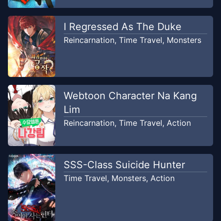
I Regressed As The Duke
Chapter
116
Aug 25, 2020
Flame Scans
Reincarnation
,
Time Travel
,
Monsters
Chapter
116
Aug 25, 2020
Komikcast
Webtoon Character Na Kang
Chapter
112
Lim
Jul 21, 2020
amano.fun
Reincarnation
,
Time Travel
,
Action
SSS-Class Suicide Hunter
Time Travel
,
Monsters
,
Action