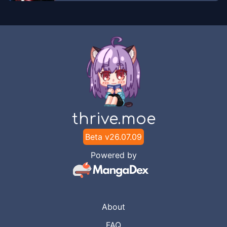
thrive.moe
Beta v
26.07.09
Powered by
About
FAQ