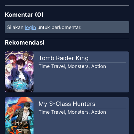
Chapter
176
Apr 15, 2022
Reaper Scans Indonesia
Komentar (
0
)
Silakan
login
untuk berkomentar.
Chapter
175
Apr 15, 2022
Reaper Scans Indonesia
Rekomendasi
Chapter
174
Tomb Raider King
Apr 15, 2022
Reaper Scans Indonesia
Time Travel
,
Monsters
,
Action
Chapter
173
Apr 15, 2022
Reaper Scans Indonesia
Chapter
172
My S-Class Hunters
Apr 15, 2022
Reaper Scans Indonesia
Time Travel
,
Monsters
,
Action
Chapter
171
Apr 14, 2022
Reaper Scans Indonesia