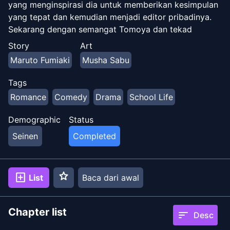
yang menginspirasi dia untuk memberikan kesimpulan
yang tepat dan kemudian menjadi editor pribadinya.
Sekarang dengan semangat Tomoya dan tekad
Kasumigaoka digabungkan, keduanya bekerja sama
Story
Art
dalam seri terbaru mereka sambil juga menemukan
Maruto Fumiaki
Musha Sabu
perasaan mereka yang sebenarnya dan menemukan
kesejajaran antara diri mereka dan karakter dalam
Tags
novel Kasumigaoka. Ini adalah Kisah alternatif dengan
Romance
Comedy
Drama
School Life
Kasumigaoka Utaha sebagai Tokoh Utama.
Demographic
Status
Seinen
Completed
star
add_box
List
Baca dari awal
Chapter list
sort
Desc