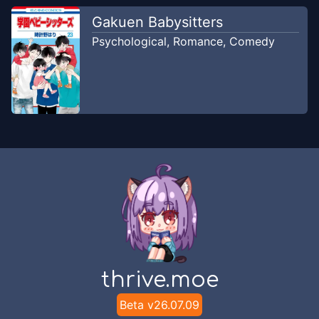
Gakuen Babysitters
Psychological
,
Romance
,
Comedy
thrive.moe
Beta v
26.07.09