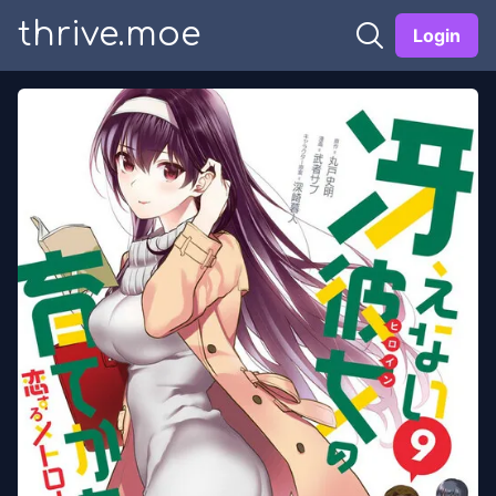
thrive.moe
Login