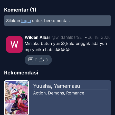
Chapter
9
Jul 10, 2026
Cunny Moment
Komentar (
1
)
Silakan
login
untuk berkomentar.
Chapter
8
Jul 4, 2026
Cunny Moment
Wildan Albar
@
wildanalbar921
-
Jul 18, 2026
Min.aku butuh yuri😭,kalo enggak ada yuri
Chapter
7
Jun 28, 2026
mp yuriku habis😭😭😭
Cunny Moment
thumb_up
comment
0
0
Chapter
6
Jun 20, 2026
Cunny Moment
Rekomendasi
Chapter
5
Yuusha, Yamemasu
Jun 14, 2026
Cunny Moment
Action
,
Demons
,
Romance
Chapter
4
Jun 7, 2026
Cunny Moment