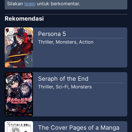
Silakan
login
untuk berkomentar.
Chapter
40
Dec 8, 2025
Unknown
Rekomendasi
Chapter
39
Persona 5
Oct 30, 2025
Unknown
Thriller
,
Monsters
,
Action
Chapter
38
May 13, 2025
Unknown
Chapter
37
Seraph of the End
Feb 11, 2025
Unknown
Thriller
,
Sci-Fi
,
Monsters
Chapter
36
Nov 1, 2024
Unknown
Chapter
35
The Cover Pages of a Manga
Aug 16, 2024
Unknown