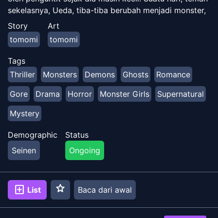
sekelasnya, Ueda, tiba-tiba berubah menjadi monster,
ternyata salah satu penguntitnya. Miyako, yang selalu
Story
Art
mengikutinya dari dekat, muncul dan
tomomi
tomomi
menyelamatkannya. Dia memberi tahu Sakurai bahwa
monster, umumnya dikenal sebagai legenda urban di
Tags
Jepang, mengejarnya karena mereka mencintainya.
Thriller
Monsters
Demons
Ghosts
Romance
Bagaimana nasib Sakurai yang dicintai oleh makhluk
tak terhitung jumlahnya yang menyamar sebagai gadis
Gore
Drama
Horror
Monster Girls
Supernatural
cantik?
Mystery
Demographic
Status
Seinen
Ongoing
star
add_box
List
Baca dari awal