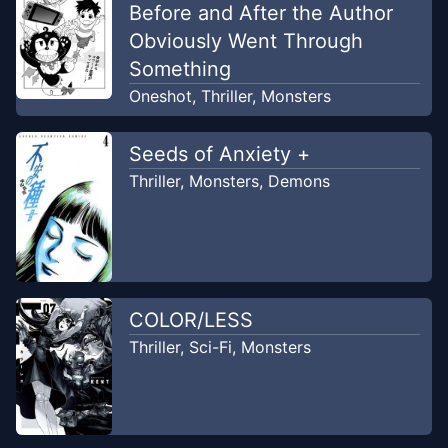
Before and After the Author
Obviously Went Through
Chapter
34
Aug 16, 2024
Something
Unknown
Oneshot
,
Thriller
,
Monsters
Chapter
33
Aug 16, 2024
Seeds of Anxiety +
Unknown
Thriller
,
Monsters
,
Demons
Chapter
32
Aug 16, 2024
Unknown
Chapter
31
Aug 16, 2024
COLOR/LESS
Unknown
Thriller
,
Sci-Fi
,
Monsters
Chapter
30
Feb 2, 2024
Unknown