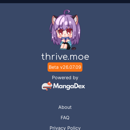
thrive.moe
Beta v
26.07.09
Powered by
About
FAQ
Privacy Policy