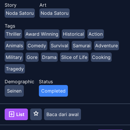
sedikit dengan mencari emas - tidak berhasil. Tapi
Story
Art
kemudian dia mengetahui tentang timbunan emas
Noda Satoru
Noda Satoru
yang pernah dicuri dari Ainu. Satu-satunya petunjuk:
peta harta karun bertato di punggung banyak
Tags
narapidana yang kini dalam pelarian. Bersama dengan
Thriller
Award Winning
Historical
Action
gadis Ainu Asirpa, Sugimoto memulai perburuan harta
karun paling mematikan dalam sejarah. Karena siapa
Animals
Comedy
Survival
Samurai
Adventure
pun yang memburu emas ini rela berjalan di atas
Military
Gore
Drama
Slice of Life
Cooking
mayat...
Tragedy
Demographic
Status
Seinen
Completed
star
add_box
List
Baca dari awal