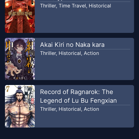
Thriller
,
Time Travel
,
Historical
Chapter
1
Sep 20, 2020
Team Mangareceh
Akai Kiri no Naka kara
Thriller
,
Historical
,
Action
Record of Ragnarok: The
Legend of Lu Bu Fengxian
Thriller
,
Historical
,
Action