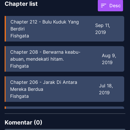
Chapter list
sort
Desc
Chapter
212
-
Bulu Kuduk Yang
Sep 11,
Berdiri
2019
Fishgata
Chapter
208
-
Berwarna keabu-
Aug 9,
abuan, mendekati hitam.
2019
Fishgata
Chapter
206
-
Jarak Di Antara
Jul 18,
Mereka Berdua
2019
Fishgata
Chapter
205
-
Cinematograph
Jul 14, 2019
Fishgata
Komentar (
0
)