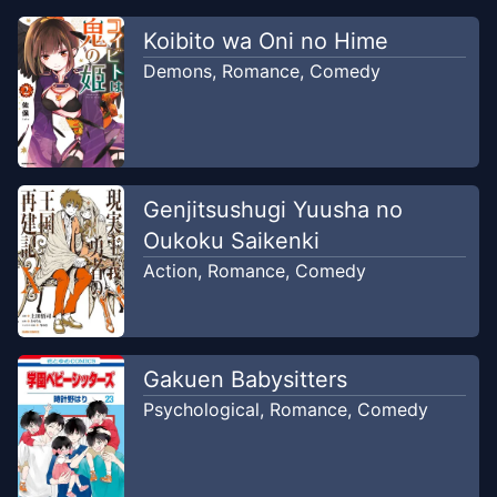
Chapter
6
Koibito wa Oni no Hime
Jul 11, 2025
Kim Com
Demons
,
Romance
,
Comedy
Chapter
5
Jul 11, 2025
Kim Com
Chapter
4
Genjitsushugi Yuusha no
Jan 10, 2021
Pewai
Oukoku Saikenki
Action
,
Romance
,
Comedy
Chapter
3
Sep 26, 2020
Pewai
Gakuen Babysitters
Chapter
2
Jul 10, 2020
Psychological
,
Romance
,
Comedy
Pewai
Chapter
1
Jul 6, 2020