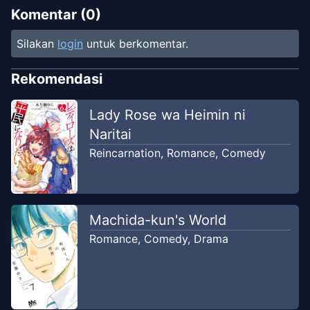
Jul 11, 2025
Kim Com
Komentar (
0
)
Silakan
login
untuk berkomentar.
Chapter
9.5
Jul 11, 2025
Kim Com
Rekomendasi
Chapter
9
Lady Rose wa Heimin ni
Jul 11, 2025
Kim Com
Naritai
Reincarnation
,
Romance
,
Comedy
Chapter
8
Jul 11, 2025
Kim Com
Chapter
7
Machida-kun's World
Jul 11, 2025
Kim Com
Romance
,
Comedy
,
Drama
Chapter
7
Jul 11, 2025
Kim Com