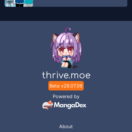
Pewai
thrive.moe
Beta v
26.07.09
Powered by
About