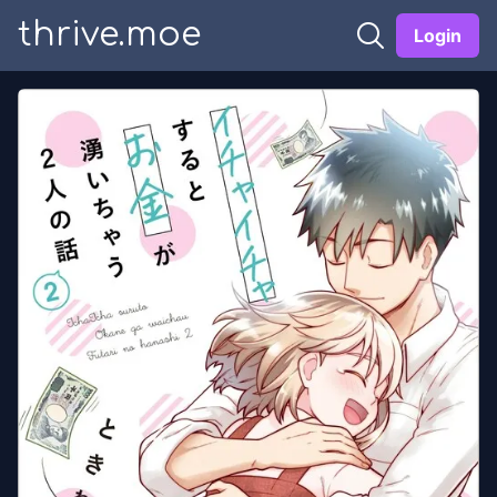
thrive.moe
Login