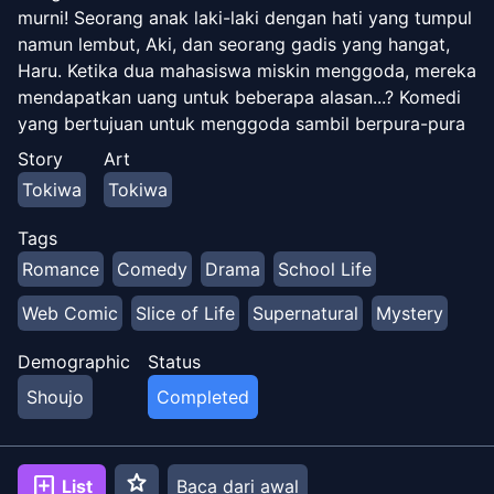
murni! Seorang anak laki-laki dengan hati yang tumpul
namun lembut, Aki, dan seorang gadis yang hangat,
Haru. Ketika dua mahasiswa miskin menggoda, mereka
mendapatkan uang untuk beberapa alasan...? Komedi
yang bertujuan untuk menggoda sambil berpura-pura
menjadi "demi uang" sambil menjaga cinta mereka
Story
Art
satu sama lain! *Penomoran bab didasarkan pada
Tokiwa
Tokiwa
[Twitter]
(https://twitter.com/i/events/1156379771955105792)*
Tags
Romance
Comedy
Drama
School Life
Web Comic
Slice of Life
Supernatural
Mystery
Demographic
Status
Shoujo
Completed
star
add_box
List
Baca dari awal