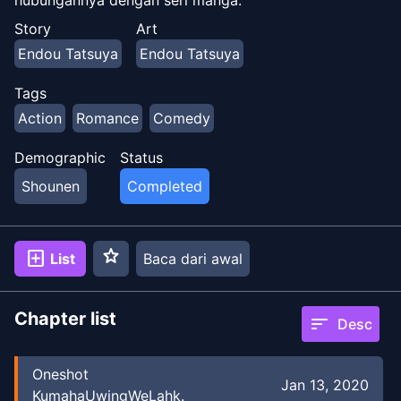
Story
Art
Endou Tatsuya
Endou Tatsuya
Tags
Action
Romance
Comedy
Demographic
Status
Shounen
Completed
star
add_box
List
Baca dari awal
Chapter list
sort
Desc
Oneshot
Jan 13, 2020
KumahaUwingWeLahk.