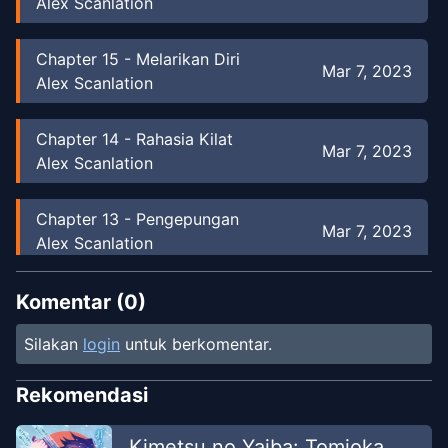
Alex Scanlation
Chapter
15
-
Melarikan Diri
Mar 7, 2023
Alex Scanlation
Chapter
14
-
Rahasia Kilat
Mar 7, 2023
Alex Scanlation
Chapter
13
-
Pengepungan
Mar 7, 2023
Alex Scanlation
Chapter
12
-
Taruhan Nyawa
Komentar (
0
)
Feb 2, 2023
Alex Scanlation
Silakan
login
untuk berkomentar.
Chapter
11
-
Para Pahlawan Saling
Feb 2,
Rekomendasi
Bertarung
2023
Alex Scanlation
Kimetsu no Yaiba: Tomioka