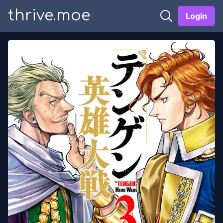
thrive.moe
Login