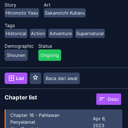
memutuskan siapa pahlawan terkuat, dan siapa yang
Story
Art
akan menjadi penguasa terakhir.
Hiromoto Yasu
Sakanoichi Kubaru
Tags
Historical
Action
Adventure
Supernatural
Demographic
Status
Shounen
Ongoing
star
add_box
List
Baca dari awal
Chapter list
sort
Desc
Chapter
16
-
Pahlawan
Apr 6,
Penyelamat
2023