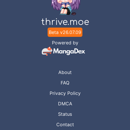
Alex Scanlation
Chapter
1
-
Lawan Sang Dewa
thrive.moe
Dec 16,
Perang
2022
Alex Scanlation
Beta v
26.07.09
Powered by
About
FAQ
Privacy Policy
DMCA
Status
Contact