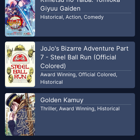
Giyuu Gaiden
Chapter
10
-
Susunan
Dec 17, 2022
Historical
,
Action
,
Comedy
Alex Scanlation
Chapter
9
-
Medan Perang
Dec 17,
Terakhir
2022
JoJo's Bizarre Adventure Part
Alex Scanlation
7 - Steel Ball Run (Official
Colored)
Chapter
8
-
Kehormatan Seorang
Dec 17,
Award Winning
,
Official Colored
,
Pejuang
2022
Historical
Alex Scanlation
Golden Kamuy
Chapter
7
-
Senjata yang Tidak
Dec 17,
Diketahui
Thriller
,
Award Winning
,
Historical
2022
Alex Scanlation
Chapter
6
-
Penghalang
Dec 17, 2022