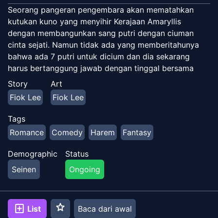
Seorang pangeran pengembara akan mematahkan
kutukan kuno yang menyihir Kerajaan Amaryllis
dengan membangunkan sang putri dengan ciuman
cinta sejati. Namun tidak ada yang memberitahunya
bahwa ada 7 putri untuk dicium dan dia sekarang
harus bertanggung jawab dengan tinggal bersama
mereka sementara mereka mencari tahu mengapa
Story
Art
penduduk Amaryllis tidak dapat bangun. Akankah
Fiok Lee
Fiok Lee
mereka mencapai kebahagiaan selamanya?
Tags
Romance
Comedy
Harem
Fantasy
Demographic
Status
Seinen
Ongoing
star
add_box
List
Baca dari awal