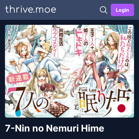
thrive.moe
Login
7-Nin no Nemuri Hime