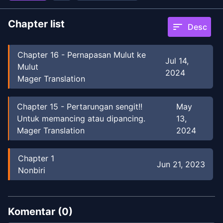
Chapter list
sort
Desc
Chapter
16
-
Pernapasan Mulut ke
Jul 14,
Mulut
2024
Mager Translation
Chapter
15
-
Pertarungan sengit!!
May
Untuk memancing atau dipancing.
13,
Mager Translation
2024
Chapter
1
Jun 21, 2023
Nonbiri
Komentar (
0
)