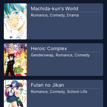
Chapter
6
Machida-kun's World
Jan 26, 2021
BacaKomik
Romance
,
Comedy
,
Drama
Chapter
5
Jan 26, 2021
BacaKomik
Chapter
4
Jan 26, 2021
Heroic Complex
BacaKomik
Genderswap
,
Romance
,
Comedy
Chapter
3
Jan 26, 2021
BacaKomik
Chapter
2
Futari no Jikan
Jun 16, 2020
BacaKomik
Romance
,
Comedy
,
School Life
Chapter
1
Jun 3, 2020