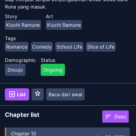
Runa yang masuk.
Story
Art
Kiuchi Ramune
Kiuchi Ramune
Tags
Romance
Comedy
School Life
Slice of Life
Demographic
Status
Shoujo
Ongoing
star
add_box
List
Baca dari awal
Chapter list
sort
Desc
Chapter
10