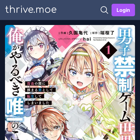
thrive.moe
Login