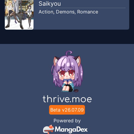
Saikyou
Chapter
4
Action
,
Demons
,
Romance
Jun 27, 2025
Mus World
Chapter
3
Jun 26, 2025
Mus World
Chapter
2
Jun 24, 2025
Mus World
Chapter
1
Jun 22, 2025
Mus World
thrive.moe
Beta v
26.07.09
Powered by