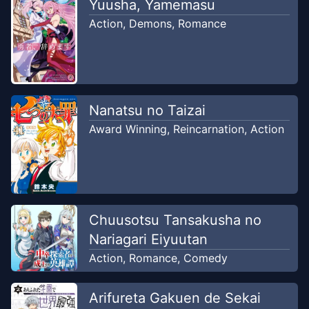
Chapter
9
Yuusha, Yamemasu
Sep 28, 2025
Mus World
Action
,
Demons
,
Romance
Chapter
9
Sep 28, 2025
Mus World
Nanatsu no Taizai
Chapter
8
Aug 27, 2025
Mus World
Award Winning
,
Reincarnation
,
Action
Chapter
7
Jul 26, 2025
Mus World
Chuusotsu Tansakusha no
Chapter
6
Jun 29, 2025
Nariagari Eiyuutan
Mus World
Action
,
Romance
,
Comedy
Chapter
5
Jun 28, 2025
Mus World
Arifureta Gakuen de Sekai