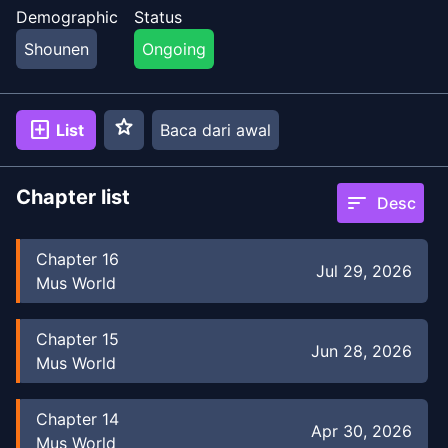
Demographic
Status
Shounen
Ongoing
star
add_box
List
Baca dari awal
Chapter list
sort
Desc
Chapter
16
Jul 29, 2026
Mus World
Chapter
15
Jun 28, 2026
Mus World
Chapter
14
Apr 30, 2026
Mus World