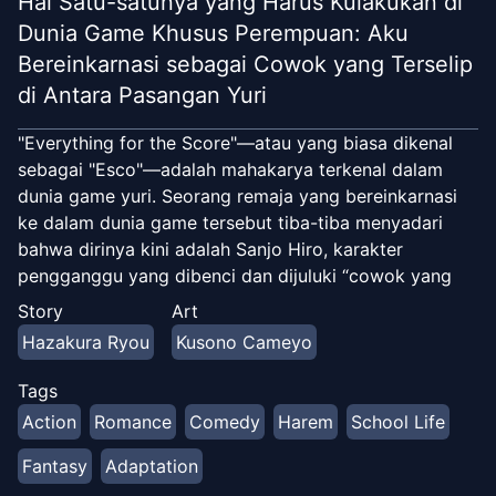
Hal Satu-satunya yang Harus Kulakukan di
Dunia Game Khusus Perempuan: Aku
Bereinkarnasi sebagai Cowok yang Terselip
di Antara Pasangan Yuri
"Everything for the Score"—atau yang biasa dikenal
sebagai "Esco"—adalah mahakarya terkenal dalam
dunia game yuri. Seorang remaja yang bereinkarnasi
ke dalam dunia game tersebut tiba-tiba menyadari
bahwa dirinya kini adalah Sanjo Hiro, karakter
pengganggu yang dibenci dan dijuluki “cowok yang
nyempil di antara pasangan yuri.” Hiro adalah karakter
Story
Art
pengacau yang selalu berakhir tragis, apa pun rutenya.
Hazakura Ryou
Kusono Cameyo
Untuk menghindari kematian, ia mulai berlatih dan
mencari safe rute—tapi entah kenapa, justru berbagai
Tags
event heroine malah terus terjadi dengan dia sebagai
Action
Romance
Comedy
Harem
School Life
pusatnya...!? “Aku enggak mau romcom harem!
Tunjukin yuri-nya! Aku cuma mau lihat yuri!”
Fantasy
Adaptation