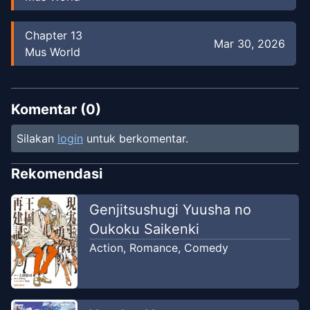
Chapter
13
Mar 30, 2026
Mus World
Chapter
12
Feb 27, 2026
Mus World
Komentar (
0
)
Silakan
login
untuk berkomentar.
Chapter
11
Dec 27, 2025
Mus World
Rekomendasi
Chapter
10
Genjitsushugi Yuusha no
Oct 28, 2025
Mus World
Oukoku Saikenki
Action
,
Romance
,
Comedy
Chapter
10
Oct 28, 2025
Mus World