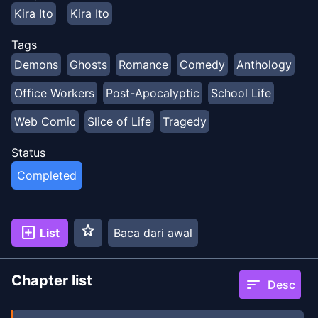
Kira Ito
Kira Ito
Tags
Demons
Ghosts
Romance
Comedy
Anthology
Office Workers
Post-Apocalyptic
School Life
Web Comic
Slice of Life
Tragedy
Status
Completed
star
add_box
List
Baca dari awal
Chapter list
sort
Desc