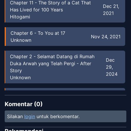
Chapter
11
-
The Story of a Cat That
Dec 21,
Has Lived for 100 Years
2021
Hitogami
Chapter
6
-
To You at 17
Nov 24, 2021
Unknown
Chapter
2
-
Selamat Datang di Rumah
Dec
Duka Arwah yang Telah Pergi - After
29,
Story
2024
Unknown
Chapter
1
-
Selamat Datang di Rumah
Dec
Duka Arwah yang Telah Pergi
Komentar (
0
)
29,
(Oneshot)
2024
Unknown
Silakan
login
untuk berkomentar.