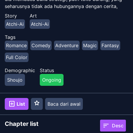
seharusnya tidak ada hubungannya dengan cerita,
sangat terlibat dalam cerita permainan! Petualangan
Story
Art
komedi romantis dunia lain fantasi!
Atchi-Ai
Atchi-Ai
Tags
Romance
Comedy
Adventure
Magic
Fantasy
Full Color
Demographic
Status
Shoujo
Ongoing
star
add_box
List
Baca dari awal
Chapter list
sort
Desc