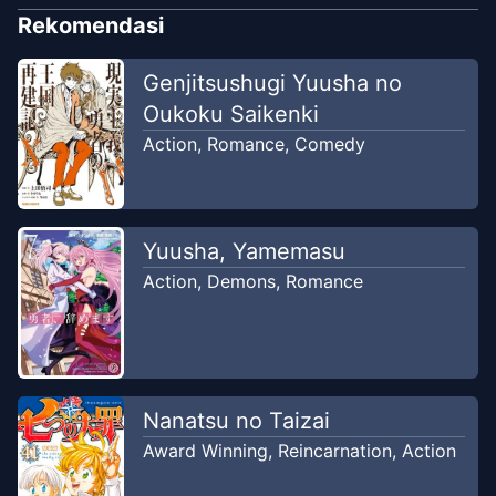
Rekomendasi
Chapter
10
-
Padahal Seharusnya Ini
Jun 29,
Genjitsushugi Yuusha no
Adalah Event Kekalahan
2026
Oukoku Saikenki
Cunny Moment
Action
,
Romance
,
Comedy
Chapter
9
Jun 7, 2025
RRScans
Yuusha, Yamemasu
Chapter
8
-
Dua Racun
May 3, 2025
Action
,
Demons
,
Romance
RRScans
Chapter
7
Apr 19, 2025
RRScans
Nanatsu no Taizai
Chapter
6.5
Award Winning
,
Reincarnation
,
Action
Apr 19, 2025
RRScans