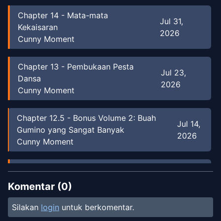
Chapter
14
-
Mata-mata
Jul 31,
Kekaisaran
2026
Cunny Moment
Chapter
13
-
Pembukaan Pesta
Jul 23,
Dansa
2026
Cunny Moment
Chapter
12.5
-
Bonus Volume 2: Buah
Jul 14,
Gumino yang Sangat Banyak
2026
Cunny Moment
Chapter
12
-
Buronan
Jul 14, 2026
Cunny Moment
Komentar (
0
)
Silakan
login
untuk berkomentar.
Chapter
11
-
Festival Panen
Jul 7, 2026
Cunny Moment