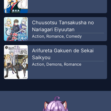
Chapter
6
Apr 17, 2025
RRScans
Chuusotsu Tansakusha no
Chapter
5
Nariagari Eiyuutan
Apr 12, 2025
RRScans
Action
,
Romance
,
Comedy
Chapter
4.2
Arifureta Gakuen de Sekai
Apr 12, 2025
RRScans
Saikyou
Action
,
Demons
,
Romance
Chapter
4.1
-
Emas, Rumah &
Mar 12,
Madu (1)
2023
Team Zanmai
Chapter
3.2
-
Peramal
Mar 11,
Legendaris(2)
2023
Team Zanmai