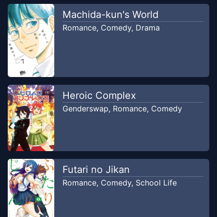
Hanyalah Gejala Awal
2020
Tenseiscans Group
Machida-kun's World
Romance
,
Comedy
,
Drama
Chapter
13
-
Dan perempuan itu
Aug 10,
memainkan tangannya
2020
Tenseiscans Group
Chapter
12
-
Temukan, dan kamu
Heroic Complex
Aug 9,
akan bisa menyentuhnya
2020
Genderswap
,
Romance
,
Comedy
Tenseiscans Group
Chapter
11
-
Tidak ada benda yang
Jul 28,
berdiri tegak tanpa niat mesum
2020
Tenseiscans Group
Futari no Jikan
Romance
,
Comedy
,
School Life
Chapter
10
-
Bertanya dan itu akan
Jul 25,
membuat mu (Sulit)
2020
Tenseiscans Group