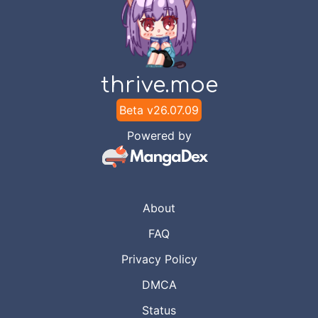
Jun 26,
paku berdiri tegak?
2020
Tenseiscans Group
Chapter
4
-
Memilih untuk
Jun 24,
thrive.moe
mengatasi kesulitannya
2020
Tenseiscans Group
Beta v
26.07.09
Powered by
Chapter
3
-
Tidak ada resiko, karena
Jun
tidak ada satupun oppai yang dibelai
19,
Tenseiscans Group
2020
About
Chapter
2
-
Persoalan Gelap di
Jun 18,
FAQ
atas Lutut
2020
Tenseiscans Group
Privacy Policy
DMCA
Chapter
1
-
Tidak menyentuh oppai
Jun 18,
berarti menghindari hukuman ilahi
Status
2020