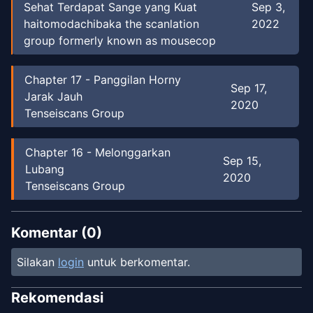
Sehat Terdapat Sange yang Kuat
Sep 3,
haitomodachibaka the scanlation
2022
group formerly known as mousecop
Chapter
17
-
Panggilan Horny
Sep 17,
Jarak Jauh
2020
Tenseiscans Group
Chapter
16
-
Melonggarkan
Sep 15,
Lubang
2020
Tenseiscans Group
Chapter
15
-
Tidak bisa horny
Komentar (
0
)
Aug 24,
dengan perut kosong
2020
Tenseiscans Group
Silakan
login
untuk berkomentar.
Rekomendasi
Chapter
14
-
Menjadi Horny
Aug 22,